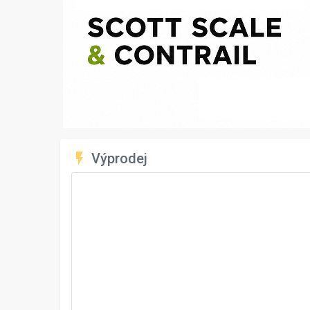
flash_on
Výprodej