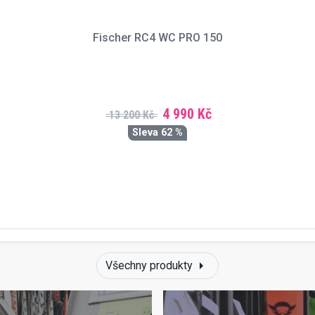
Fischer RC4 WC PRO 150
4 990 Kč
13 200 Kč
Sleva 62 %
arrow_right
Všechny produkty