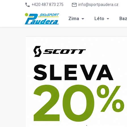
phone
mail_outline
+420 487 873 275
info@sportpaudera.cz
Zima
Léto
Baz