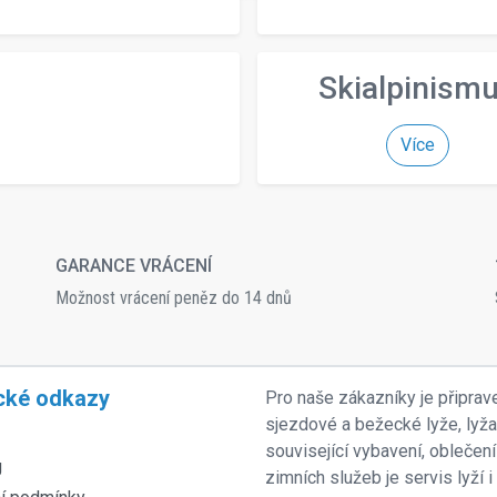
Skialpinism
Více
GARANCE VRÁCENÍ
Možnost vrácení peněz do 14 dnů
cké odkazy
Pro naše zákazníky je připrav
sjezdové a bežecké lyže, lyž
související vybavení, oblečení
g
zimních služeb je servis lyží