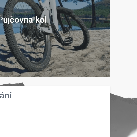
Půjčovna kol
ání