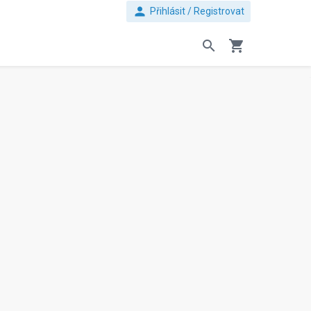
person
Přihlásit / Registrovat
search
shopping_cart