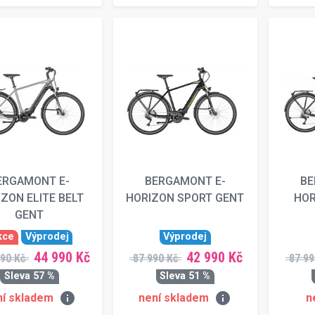
ERGAMONT E-
BERGAMONT E-
BE
ZON ELITE BELT
HORIZON SPORT GENT
HOR
GENT
kce
Výprodej
Výprodej
44 990 Kč
42 990 Kč
90 Kč
87 990 Kč
87 99
Sleva 57 %
Sleva 51 %
info
info
ní skladem
není skladem
n