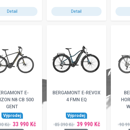
Detail
Detail
ERGAMONT E-
BERGAMONT E-REVOX
BE
IZON N8 CB 500
4 FMN EQ
HOR
GENT
W
Výprodej
Výprodej
33 990 Kč
39 990 Kč
90 Kč
85 390 Kč
90 99