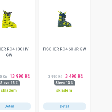
HER RC4 130 HV
FISCHER RC4 60 JR GW
GW
13 990 Kč
3 490 Kč
0 Kč
3 990 Kč
Sleva 13 %
Sleva 13 %
skladem
skladem
Detail
Detail