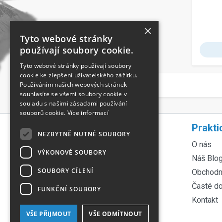
×
Tyto webové stránky
používají soubory cookie.
Tyto webové stránky používají soubory
cookie ke zlepšení uživatelského zážitku.
Používáním našich webových stránek
souhlasíte se všemi soubory cookie v
souladu s našimi zásadami používání
souborů cookie.
Více informací
Rychlá navigace
Prakti
NEZBYTNĚ NUTNÉ SOUBORY
Servis lyží
O nás
VÝKONOVÉ SOUBORY
Servis kol
Náš Blo
SOUBORY CÍLENÍ
Půjčovna lyží
Obchodn
Půjčovna kol
Časté d
FUNKČNÍ SOUBORY
Ortopedické vložky
Kontakt
Technologie Fischer
VŠE PŘIJMOUT
VŠE ODMÍTNOUT