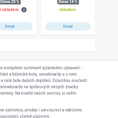
Sleva 23 %
Sleva 14 %
info
í skladem
skladem
Detail
Detail
en kompletní sortiment lyžařského vybavení -
ařské a běžecké boty, snowboardy a s nimi
 a celá řada dalších doplňků. Důležitou součástí
 i snowboardů na špičkových strojích značky
smeny. Na kvalitě našich servisů si velmi
e cyklistice, prodeji i servisu kol a nabízíme
ouvisející, včetně půjčovny.