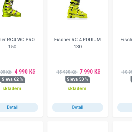
her RC4 WC PRO
Fischer RC 4 PODIUM
Fisc
150
130
4 990 Kč
7 990 Kč
200 Kč
15 990 Kč
10 9
Sleva 62 %
Sleva 50 %
skladem
skladem
Detail
Detail