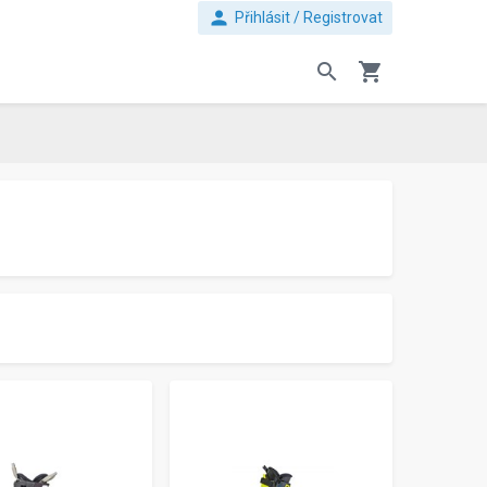
person
Přihlásit / Registrovat
search
shopping_cart