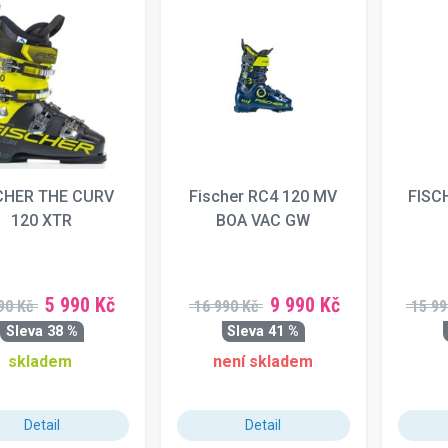
CHER THE CURV
Fischer RC4 120 MV
FISC
120 XTR
BOA VAC GW
5 990 Kč
9 990 Kč
90 Kč
16 990 Kč
15 99
Sleva 38 %
Sleva 41 %
skladem
není skladem
Detail
Detail