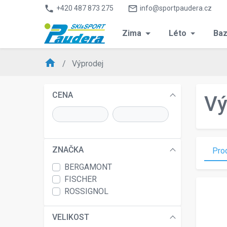
phone
mail_outline
+420 487 873 275
info@sportpaudera.cz
Zima
Léto
Baz
home
Výprodej
CENA
Vý
ZNAČKA
Pro
BERGAMONT
FISCHER
ROSSIGNOL
VELIKOST