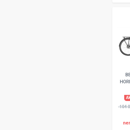
B
HORI
A
104 0
ne