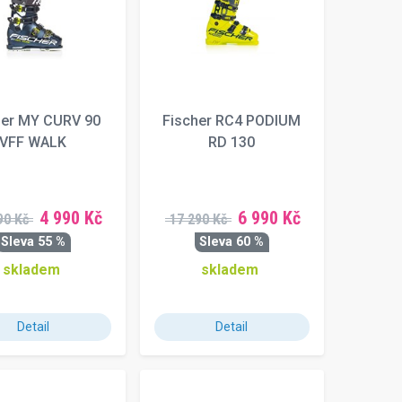
her MY CURV 90
Fischer RC4 PODIUM
VFF WALK
RD 130
4 990 Kč
6 990 Kč
90 Kč
17 290 Kč
Sleva 55 %
Sleva 60 %
skladem
skladem
Detail
Detail