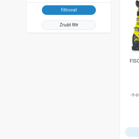
Zrušit filtr
FIS
9 6