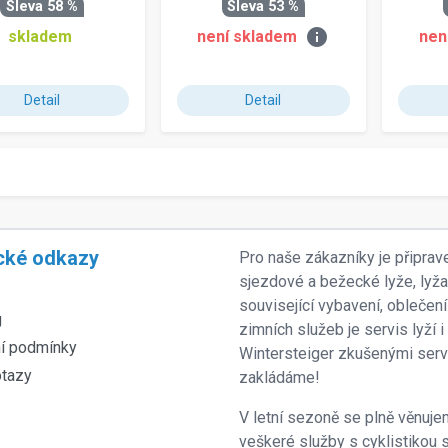
Sleva 58 %
Sleva 53 %
info
skladem
není skladem
nen
Detail
Detail
cké odkazy
Pro naše zákazníky je připrav
sjezdové a bežecké lyže, lyž
související vybavení, oblečení
g
zimních služeb je servis lyží
í podmínky
Wintersteiger zkušenými servi
otazy
zakládáme!
V letní sezoně se plně věnujem
veškeré služby s cyklistikou s