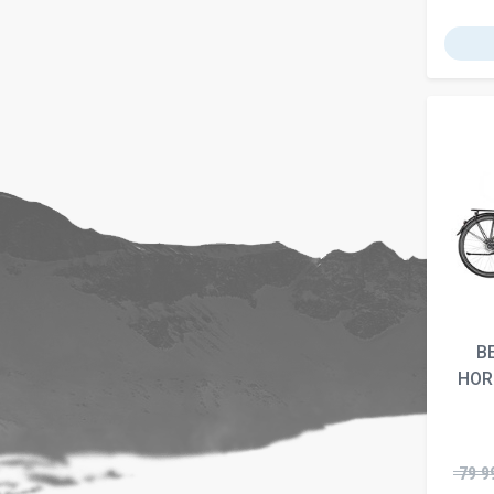
B
HOR
79 9