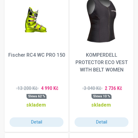
230
235
240
245
250
255
260
265
Fischer RC4 WC PRO 150
KOMPERDELL
270
PROTECTOR ECO VEST
275
WITH BELT WOMEN
280
285
13 200 Kč
4 990 Kč
3 040 Kč
2 736 Kč
290
295
Sleva 62 %
Sleva 10 %
300
skladem
skladem
305
315
Detail
Detail
325
335