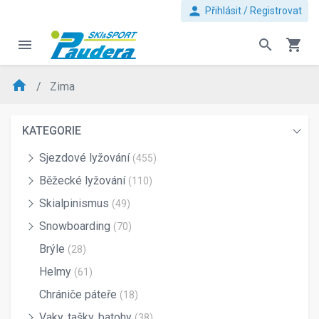
person
Přihlásit / Registrovat
menu
search
shopping_cart
home
Zima
KATEGORIE
Sjezdové lyžování
(455)
Běžecké lyžování
(110)
Skialpinismus
(49)
Snowboarding
(70)
Brýle
(28)
Helmy
(61)
Chrániče páteře
(18)
Vaky, tašky, batohy
(38)