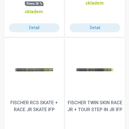
110
skladem
Sleva 25 %
120
skladem
128-140
154
Detail
Detail
156W cm
159W cm
196 cm
201 cm
345
3XL-Short
52
56-57
60-61
62
75
FISCHER RCS SKATE +
FISCHER TWIN SKIN RACE
85-110 cm
RACE JR SKATE IFP
JR + TOUR STEP IN JR IFP
90
98
Jr.