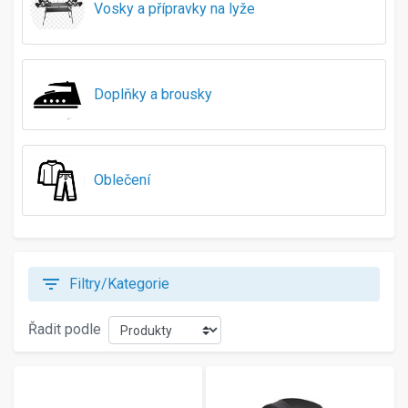
Vosky a přípravky na lyže
128
140
145
146-152
Doplňky a brousky
152
155
158-164
164
Oblečení
165
175
176
185
195
filter_list
Filtry/Kategorie
200
205
Řadit podle
210
215
225