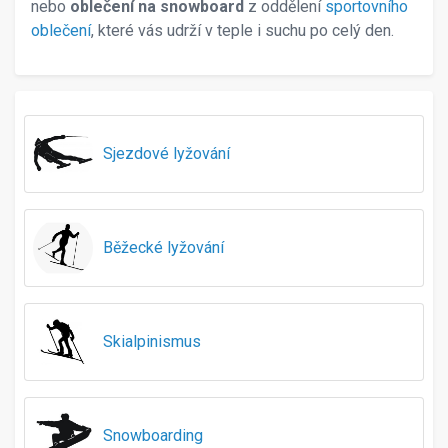
43
nebo
oblečení na snowboard
z oddělení
sportovního
44
oblečení
, které vás udrží v teple i suchu po celý den.
45
45,5
46
46-52
47
Sjezdové lyžování
48
48-52
50
51-54
Běžecké lyžování
51-55
52-54
52-55
52-56
Skialpinismus
53-55
53-56
54
54-56
Snowboarding