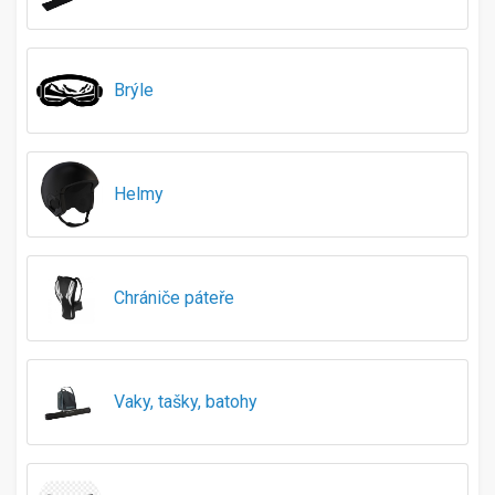
55-57
55-58
55-59
Brýle
56
56-58
56-59
58
Helmy
58-59
58-60
58-61
59-61
Chrániče páteře
60
60-63
61-64
5Y
Vaky, tašky, batohy
10Y
12Y
14Y
116