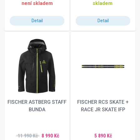
není skladem
skladem
188 cm
189 cm
190 cm
Detail
Detail
191 cm
192 cm
194 cm
195 cm
197 cm
199 cm
202 cm
207 cm
210 cm
165-175 cm
FISCHER ASTBERG STAFF
FISCHER RCS SKATE +
BLVA
BUNDA
RACE JR SKATE IFP
104
105-140 cm
105-155 cm
105
11 990 Kč
8 990 Kč
5 890 Kč