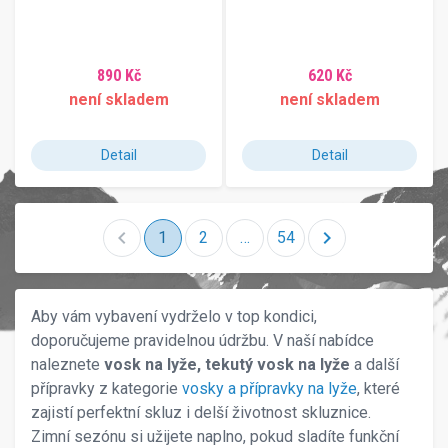
890 Kč
620 Kč
není skladem
není skladem
Detail
Detail
chevron_left
chevron_right
1
2
…
54
Aby vám vybavení vydrželo v top kondici,
doporučujeme pravidelnou údržbu. V naší nabídce
naleznete
vosk na lyže, tekutý vosk na lyže
a další
přípravky z kategorie
vosky a přípravky na lyže
, které
zajistí perfektní skluz i delší životnost skluznice.
Zimní sezónu si užijete naplno, pokud sladíte funkční