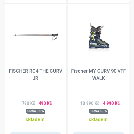
130 cm
132 cm
135 cm
138 cm
139 cm
140 cm
141 cm
142 cm
143 cm
144 cm
FISCHER RC4 THE CURV
Fischer MY CURV 90 VFF
145 cm
JR
WALK
146 cm
147 cm
148 cm
790 Kč
490 Kč
10 990 Kč
4 990 Kč
149 cm
Sleva 38 %
Sleva 55 %
149W cm
skladem
skladem
150 cm
151 cm