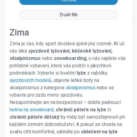
26
SILVINI
27
SKIVO
Zrušit filtr
30
SPINE
32
SPORTEN
Zima
33
SPYDER
34
Zima je čas, kdy sport dostává úplně jiný rozměr. Ať už
TECNICA
35
vás láká
sjezdové lyžování, běžecké lyžování,
Toko
36
skialpinismus
nebo
snowboarding
, u nás najdete vše
VAN DEER
37
potřebné vybavení, které vás podrží v jakýchkoli
VAUHTI
37,5
podmínkách. Vyberte si kvalitní
lyže
z nabídky
VOLKL
38
sjezdových modelů
, objevte lehké boty na
38,5
skialpinismus z kategorie
skialpinismus
nebo se
39
vybavte pro jízdu mimo sjezdovku.
40
Nezapomínejte ani na bezpečnost – dobře padnoucí
41
helma na snowboard
,
chránič páteře na lyže
či
41,5
chránič páteře dětský
by měly být samozřejmostí při
42
každém zimním dobrodružství. A pokud se chcete na
42,5
svahu cítit komfortně, sáhněte po
oblečení na lyže