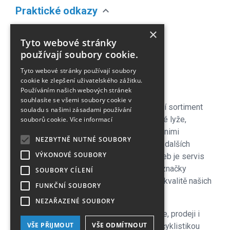
expand_more
Praktické odkazy
O nás
×
Tyto webové stránky
Náš Blog
používají soubory cookie.
Obchodní podmínky
Časté dotazy
Tyto webové stránky používají soubory
cookie ke zlepšení uživatelského zážitku.
Kontakt
Používáním našich webových stránek
souhlasíte se všemi soubory cookie v
Pro naše zákazníky je připraven kompletní sortiment
souladu s našimi zásadami používání
lyžařského vybavení - sjezdové a bežecké lyže,
souborů cookie.
Více informací
lyžařské a běžecké boty, snowboardy a s nimi
NEZBYTNĚ NUTNÉ SOUBORY
související vybavení, oblečení a celá řada dalších
VÝKONOVÉ SOUBORY
doplňků. Důležitou součástí zimních služeb je servis
lyží i snowboardů na špičkových strojích značky
SOUBORY CÍLENÍ
Wintersteiger zkušenými servismeny. Na kvalitě našich
FUNKČNÍ SOUBORY
servisů si velmi zakládáme!
NEZAŘAZENÉ SOUBORY
V letní sezoně se plně věnujeme cyklistice, prodeji i
VŠE PŘIJMOUT
VŠE ODMÍTNOUT
servisu kol a nabízíme veškeré služby s cyklistikou