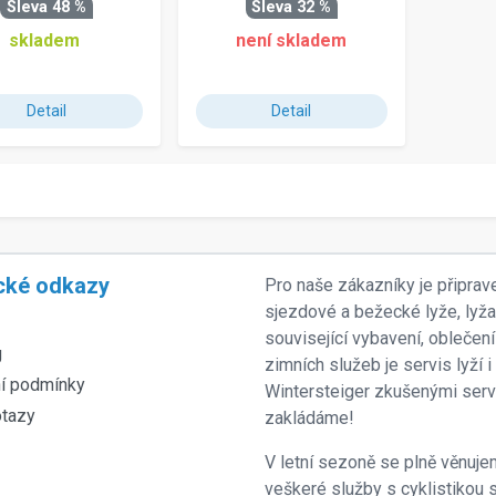
Sleva 48 %
Sleva 32 %
skladem
není skladem
Detail
Detail
cké odkazy
Pro naše zákazníky je připrav
sjezdové a bežecké lyže, lyž
související vybavení, oblečení
g
zimních služeb je servis lyží
í podmínky
Wintersteiger zkušenými servi
otazy
zakládáme!
V letní sezoně se plně věnujem
veškeré služby s cyklistikou s