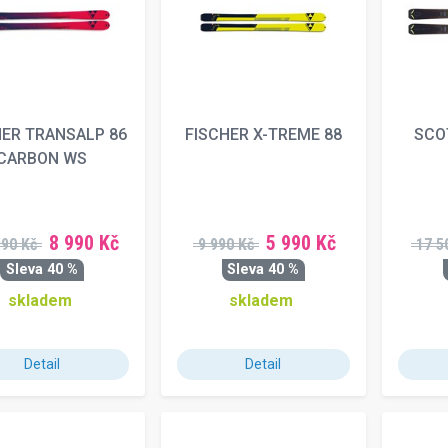
HER TRANSALP 86
FISCHER X-TREME 88
SCO
CARBON WS
8 990 Kč
5 990 Kč
990 Kč
9 990 Kč
17 5
Sleva 40 %
Sleva 40 %
skladem
skladem
Detail
Detail