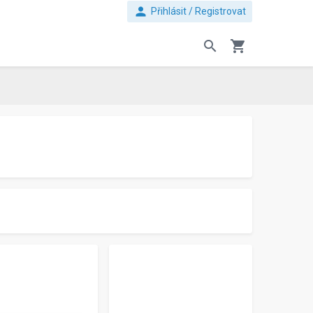
person
Přihlásit / Registrovat
search
shopping_cart