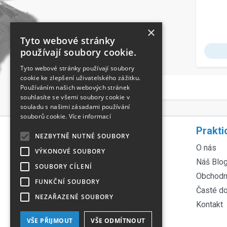
×
Tyto webové stránky
používají soubory cookie.
Tyto webové stránky používají soubory
cookie ke zlepšení uživatelského zážitku.
Používáním našich webových stránek
souhlasíte se všemi soubory cookie v
souladu s našimi zásadami používání
souborů cookie.
Více informací
Rychlá navigace
Prakti
NEZBYTNĚ NUTNÉ SOUBORY
Servis lyží
O nás
VÝKONOVÉ SOUBORY
Servis kol
Náš Blo
SOUBORY CÍLENÍ
Půjčovna lyží
Obchodn
FUNKČNÍ SOUBORY
Půjčovna kol
Časté d
NEZAŘAZENÉ SOUBORY
Ortopedické vložky
Kontakt
Technologie Fischer
VŠE PŘIJMOUT
VŠE ODMÍTNOUT