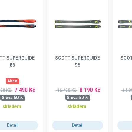
TT SUPERGUIDE
SCOTT SUPERGUIDE
SCOT
88
95
Akce
7 490 Kč
8 190 Kč
990 Kč
16 490 Kč
14 9
Sleva 50 %
Sleva 50 %
skladem
skladem
Detail
Detail