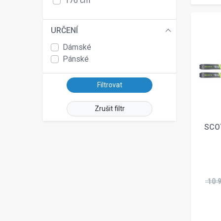
176 cm
177 cm
178 cm
URČENÍ
184 cm
Dámské
188 cm
Pánské
Zrušit filtr
SCO
10 