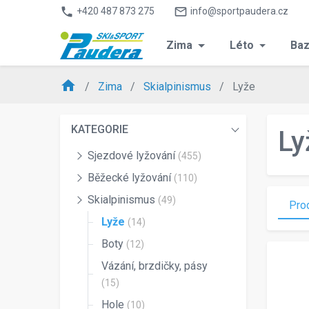
phone
mail_outline
+420 487 873 275
info@sportpaudera.cz
Zima
Léto
Baz
home
Zima
Skialpinismus
Lyže
KATEGORIE
Ly
Sjezdové lyžování
(455)
Běžecké lyžování
(110)
Skialpinismus
(49)
Pro
Lyže
(14)
Boty
(12)
Vázání, brzdičky, pásy
(15)
Hole
(10)