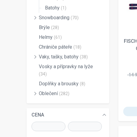
Batohy
(1)
Snowboarding
(70)
Brýle
(28)
Helmy
(61)
FISC
Chrániče páteře
(18)
Vaky, tašky, batohy
(38)
Vosky a přípravky na lyže
(34)
14 
Doplňky a brousky
(8)
Oblečení
(282)
CENA