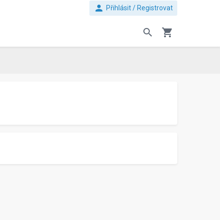
person
Přihlásit / Registrovat
search
shopping_cart