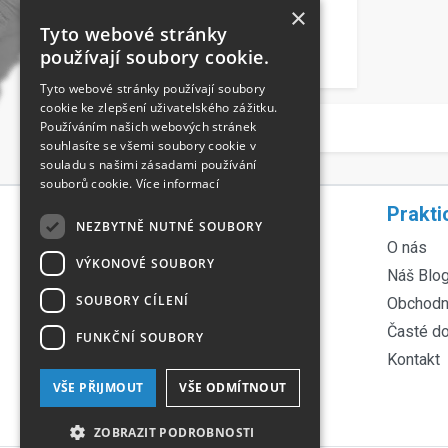
×
Tyto webové stránky
používají soubory cookie.
Zrušit filtr
Tyto webové stránky používají soubory
cookie ke zlepšení uživatelského zážitku.
Používáním našich webových stránek
souhlasíte se všemi soubory cookie v
souladu s našimi zásadami používání
souborů cookie.
Více informací
Rychlá navigace
Prakti
NEZBYTNĚ NUTNÉ SOUBORY
Servis lyží
O nás
VÝKONOVÉ SOUBORY
Servis kol
Náš Blo
SOUBORY CÍLENÍ
Půjčovna lyží
Obchodn
Půjčovna kol
Časté d
FUNKČNÍ SOUBORY
Ortopedické vložky
Kontakt
Technologie Fischer
VŠE PŘIJMOUT
VŠE ODMÍTNOUT
Tabulka velikostí
ZOBRAZIT PODROBNOSTI