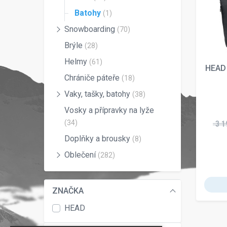
Batohy
(1)
Snowboarding
(70)
Brýle
(28)
Helmy
(61)
HEAD
Chrániče páteře
(18)
Vaky, tašky, batohy
(38)
Vosky a přípravky na lyže
(34)
3 1
Doplňky a brousky
(8)
Oblečení
(282)
ZNAČKA
HEAD