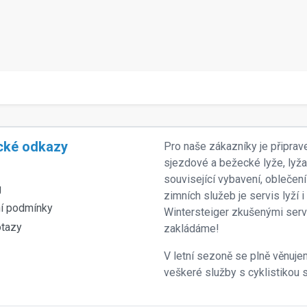
cké odkazy
Pro naše zákazníky je připrav
sjezdové a bežecké lyže, lyž
související vybavení, oblečení
g
zimních služeb je servis lyží
í podmínky
Wintersteiger zkušenými servi
otazy
zakládáme!
V letní sezoně se plně věnujem
veškeré služby s cyklistikou s