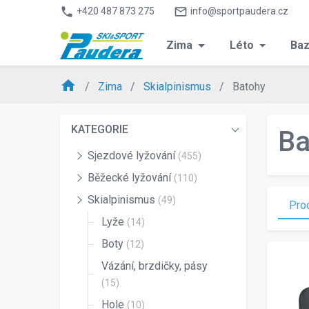
phone
mail_outline
+420 487 873 275
info@sportpaudera.cz
Zima
Léto
Baz
home
Zima
Skialpinismus
Batohy
KATEGORIE
Ba
Sjezdové lyžování
(455)
Běžecké lyžování
(110)
Skialpinismus
(49)
Pro
Lyže
(14)
Boty
(12)
Vázání, brzdičky, pásy
(15)
Hole
(10)