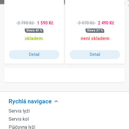
2 790 Kč
1 590 Kč
3 970 Kč
2 490 Kč
Sleva 43 %
Sleva 37 %
skladem
není skladem
Detail
Detail
expand_more
Rychlá navigace
Servis lyží
Servis kol
Půjčovna lyží