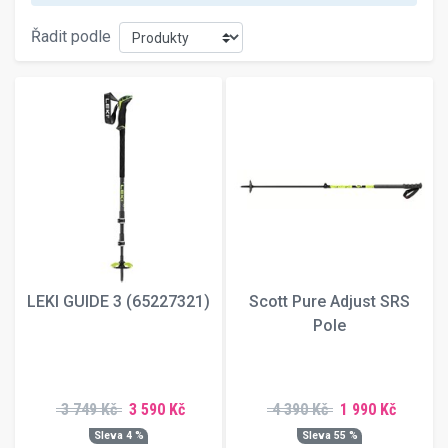
Řadit podle
LEKI GUIDE 3 (65227321)
Scott Pure Adjust SRS
Pole
3 749 Kč
3 590 Kč
4 390 Kč
1 990 Kč
Sleva 4 %
Sleva 55 %