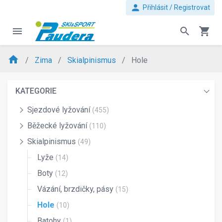
person
Přihlásit / Registrovat
menu
search
shopping_cart
home
Zima
Skialpinismus
Hole
KATEGORIE
Sjezdové lyžování
(455)
Běžecké lyžování
(110)
Skialpinismus
(49)
Lyže
(14)
Boty
(12)
Vázání, brzdičky, pásy
(15)
Hole
(10)
Batohy
(1)