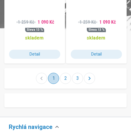
1 259 Kč
1 090 Kč
1 259 Kč
1 090 Kč
Sleva 13 %
Sleva 13 %
skladem
skladem
Detail
Detail
chevron_left
chevron_right
1
2
3
expand_more
Rychlá navigace