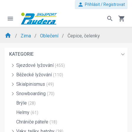
person
Přihlásit / Registrovat
menu
search
shopping_cart
home
Zima
Oblečení
Čepice, čelenky
KATEGORIE
Sjezdové lyžování
(455)
Běžecké lyžování
(110)
Skialpinismus
(49)
Snowboarding
(70)
Brýle
(28)
Helmy
(61)
Chrániče páteře
(18)
Vaky, tašky, batohy
(38)