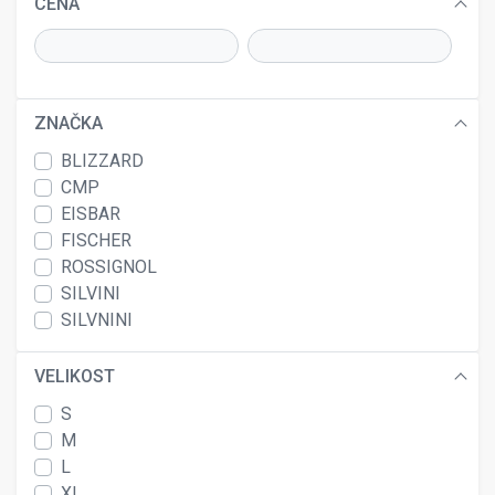
CENA
ZNAČKA
BLIZZARD
CMP
EISBAR
FISCHER
ROSSIGNOL
SILVINI
SILVNINI
VELIKOST
S
M
L
XL