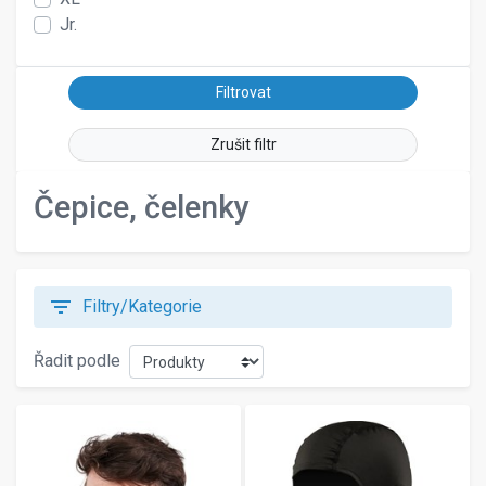
Jr.
Zrušit filtr
Čepice, čelenky
filter_list
Filtry/Kategorie
Řadit podle