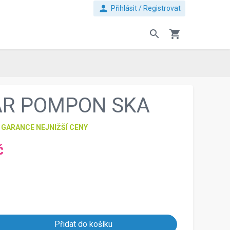
person
Přihlásit / Registrovat
search
shopping_cart
AR POMPON SKA
GARANCE NEJNIŽŠÍ CENY
č