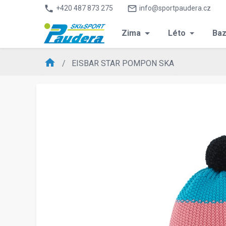
phone
mail_outline
+420 487 873 275
info@sportpaudera.cz
Zima
Léto
Baz
home
EISBAR STAR POMPON SKA