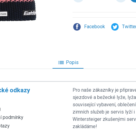
Facebook
Twitte
list
Popis
cké odkazy
Pro naše zákazníky je připrav
sjezdové a bežecké lyže, lyž
související vybavení, oblečení
g
zimních služeb je servis lyží
í podmínky
Wintersteiger zkušenými servi
otazy
zakládáme!