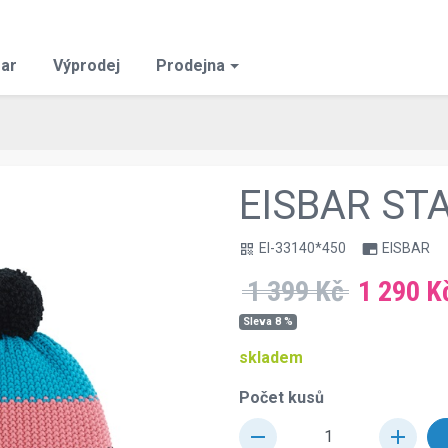
ar
Výprodej
Prodejna
EISBAR ST
EI-33140*450
EISBAR
qr_code
branding_watermark
1 399 Kč
1 290 K
Sleva 8 %
skladem
Počet kusů
remove
add