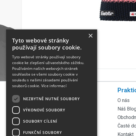
×
Tyto webové stránky
používají soubory cookie.
Tyto webové stránky používají soubory
cookie ke zlepšení uživatelského zážitku.
Používáním našich webových stránek
souhlasíte se všemi soubory cookie v
souladu s našimi zásadami používání
souborů cookie.
Více informací
Rychlá navigace
Prakti
NEZBYTNĚ NUTNÉ SOUBORY
Servis lyží
O nás
Servis kol
Náš Blo
VÝKONOVÉ SOUBORY
Půjčovna lyží
Obchodn
SOUBORY CÍLENÍ
Půjčovna kol
Časté d
FUNKČNÍ SOUBORY
Ortopedické vložky
Kontakt