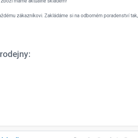
é zboží máme aktuálně skladem!
e každému zákazníkovi. Zakládáme si na odborném poradenství tak
rodejny: