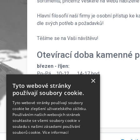
sortimentu, přičemž veškeré na webu nabízen
Hlavní filosofií naší firmy je osobní přístup k
dle svých potřeb a požadavků!
Těšíme se na Vaši návštěvu!
Otevírací doba kamenné p
březen - říjen:
Po-Pá ... 10-12 14-17 hod.
×
So ... 9-12 hod.
Tyto webové stránky
používají soubory cookie.
Tyto webové stránky používají soubory
listopad - únor:
cookie ke zlepšení uživatelského zážitku.
Po-Pá ... 10-18 hod.
Používáním našich webových stránek
So ... 9-14 hod.
souhlasíte se všemi soubory cookie v
souladu s našimi zásadami používání
souborů cookie.
Více informací