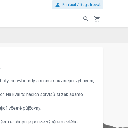
person
Přihlásit / Registrovat
search
shopping_cart
.
boty, snowboardy a s nimi související vybavení,
er. Na kvalitě našich servisů si zakládáme.
jící, včetně půjčovny.
našem e-shopu je pouze výběrem celého