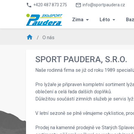
phone
mail_outline
+420 487 873 275
info@sportpaudera.cz
Zima
Léto
Baz
home
O nás
SPORT PAUDERA, S.R.O.
Naše rodinná firma se již od roku 1989 specializ
Pro lyžaře je připraven kompletní sortiment ly
oblečení a celá řada dalších doplňků.
Důležitou součástí zimních služeb je servis lyž
V letní sezoně se plně věnujeme cyklistice, prod
Prodej na kamenné prodejně ve Starých Splavec