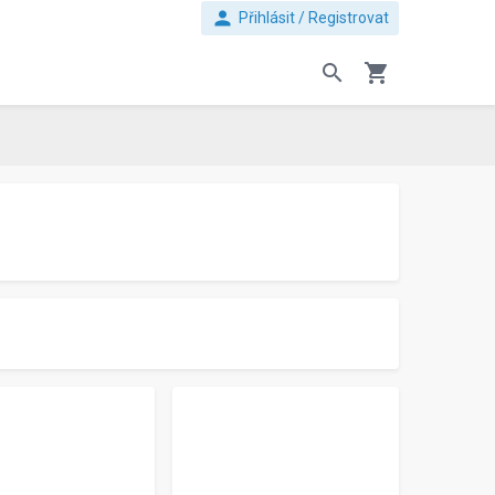
person
Přihlásit / Registrovat
search
shopping_cart