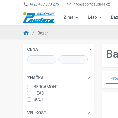
phone
mail_outline
+420 487 873 275
info@sportpaudera.cz
Zima
Léto
Baz
home
Bazar
CENA
Ba
ZNAČKA
Pro
BERGAMONT
HEAD
SCOTT
VELIKOST