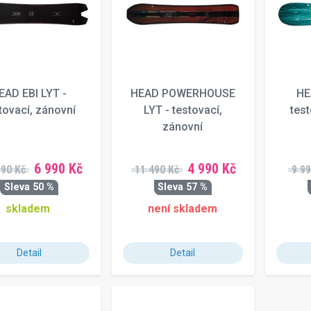
EAD EBI LYT -
HEAD POWERHOUSE
HE
tovací, zánovní
LYT - testovací,
test
zánovní
6 990 Kč
4 990 Kč
990 Kč
11 490 Kč
9 99
Sleva 50 %
Sleva 57 %
skladem
není skladem
Detail
Detail