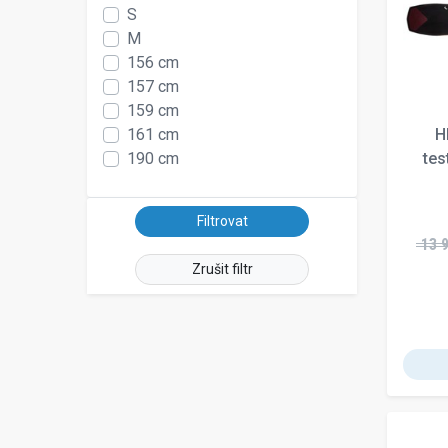
S
M
156 cm
157 cm
159 cm
161 cm
H
190 cm
tes
13 
Zrušit filtr