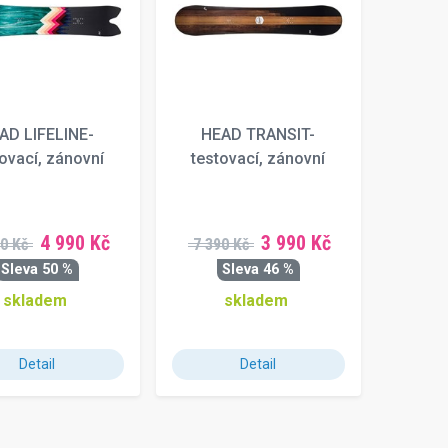
AD LIFELINE-
HEAD TRANSIT-
ovací, zánovní
testovací, zánovní
4 990 Kč
3 990 Kč
0 Kč
7 390 Kč
Sleva 50 %
Sleva 46 %
skladem
skladem
Detail
Detail