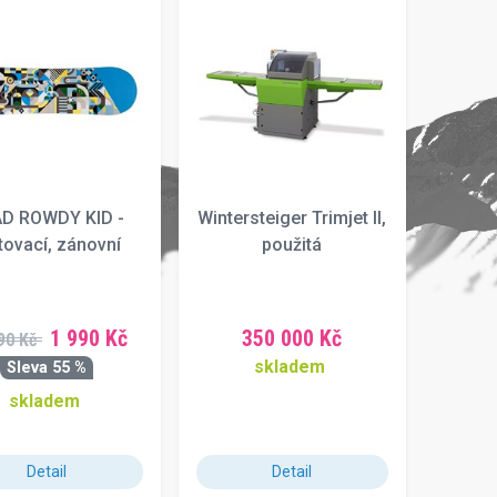
D ROWDY KID -
Wintersteiger Trimjet II,
tovací, zánovní
použitá
1 990 Kč
350 000 Kč
90 Kč
skladem
Sleva 55 %
skladem
Detail
Detail