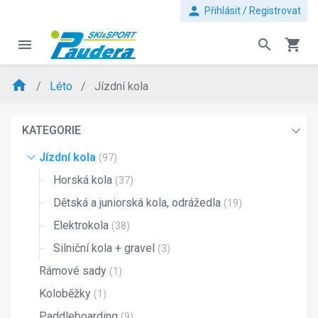
person
Přihlásit / Registrovat
menu
search
shopping_cart
home
Léto
Jízdní kola
KATEGORIE
Jízdní kola
(97)
Horská kola
(37)
Dětská a juniorská kola, odrážedla
(19)
Elektrokola
(38)
Silniční kola + gravel
(3)
Rámové sady
(1)
Koloběžky
(1)
Paddleboarding
(9)