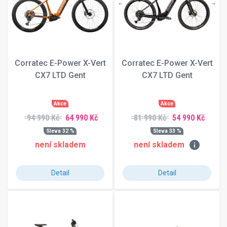
Corratec E-Power X-Vert
Corratec E-Power X-Vert
CX7 LTD Gent
CX7 LTD Gent
Akce
Akce
94 990 Kč
64 990 Kč
81 990 Kč
54 990 Kč
Sleva 32 %
Sleva 33 %
info
není skladem
není skladem
Detail
Detail