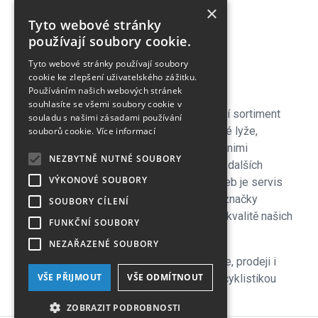
O nás
×
Tyto webové stránky
Náš Blog
používají soubory cookie.
Obchodní podmínky
Časté dotazy
Tyto webové stránky používají soubory
cookie ke zlepšení uživatelského zážitku.
Kontakt
Používáním našich webových stránek
souhlasíte se všemi soubory cookie v
Pro naše zákazníky je připraven kompletní sortiment
souladu s našimi zásadami používání
lyžařského vybavení - sjezdové a bežecké lyže,
souborů cookie.
Více informací
lyžařské a běžecké boty, snowboardy a s nimi
NEZBYTNĚ NUTNÉ SOUBORY
související vybavení, oblečení a celá řada dalších
VÝKONOVÉ SOUBORY
doplňků. Důležitou součástí zimních služeb je servis
lyží i snowboardů na špičkových strojích značky
SOUBORY CÍLENÍ
Wintersteiger zkušenými servismeny. Na kvalitě našich
FUNKČNÍ SOUBORY
servisů si velmi zakládáme!
NEZAŘAZENÉ SOUBORY
V letní sezoně se plně věnujeme cyklistice, prodeji i
VŠE PŘIJMOUT
VŠE ODMÍTNOUT
servisu kol a nabízíme veškeré služby s cyklistikou
související, včetně půjčovny.
ZOBRAZIT PODROBNOSTI