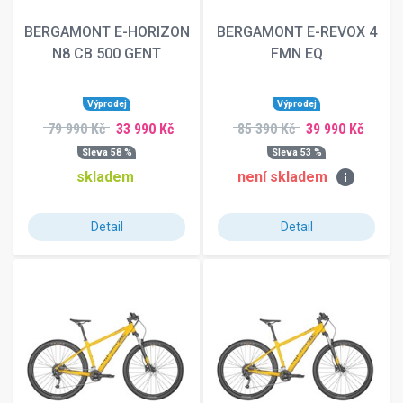
BERGAMONT E-HORIZON
BERGAMONT E-REVOX 4
N8 CB 500 GENT
FMN EQ
Výprodej
Výprodej
79 990 Kč
33 990 Kč
85 390 Kč
39 990 Kč
Sleva 58 %
Sleva 53 %
info
skladem
není skladem
Detail
Detail