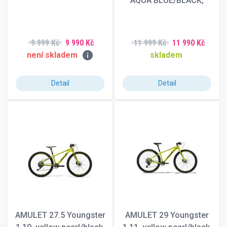
AQUA BLUE/BLACK,
9 999 Kč
9 990 Kč
11 999 Kč
11 990 Kč
info
není skladem
skladem
Detail
Detail
AMULET 27.5 Youngster
AMULET 29 Youngster