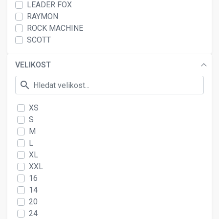
LEADER FOX
RAYMON
ROCK MACHINE
SCOTT
VELIKOST
search
XS
S
M
L
XL
XXL
16
14
20
24