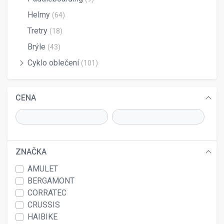
Helmy
(64)
Tretry
(18)
Brýle
(43)
Cyklo oblečení
(101)
CENA
ZNAČKA
AMULET
BERGAMONT
CORRATEC
CRUSSIS
HAIBIKE