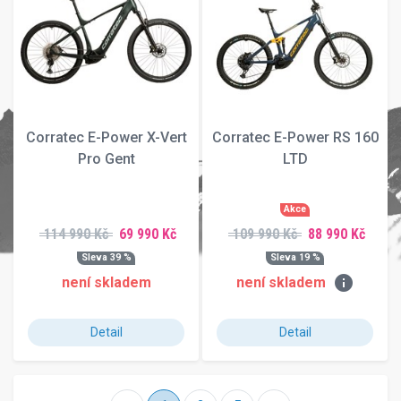
Corratec E-Power X-Vert
Corratec E-Power RS 160
Pro Gent
LTD
Akce
114 990 Kč
69 990 Kč
109 990 Kč
88 990 Kč
Sleva 39 %
Sleva 19 %
info
není skladem
není skladem
Detail
Detail