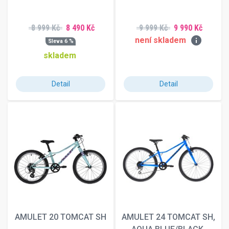
8 999 Kč
8 490 Kč
9 999 Kč
9 990 Kč
info
není skladem
Sleva 6 %
skladem
Detail
Detail
AMULET 20 TOMCAT SH
AMULET 24 TOMCAT SH,