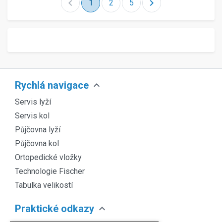
chevron_left
chevron_right
1
2
5
expand_more
Rychlá navigace
Servis lyží
Servis kol
Půjčovna lyží
Půjčovna kol
Ortopedické vložky
Technologie Fischer
Tabulka velikostí
expand_more
Praktické odkazy