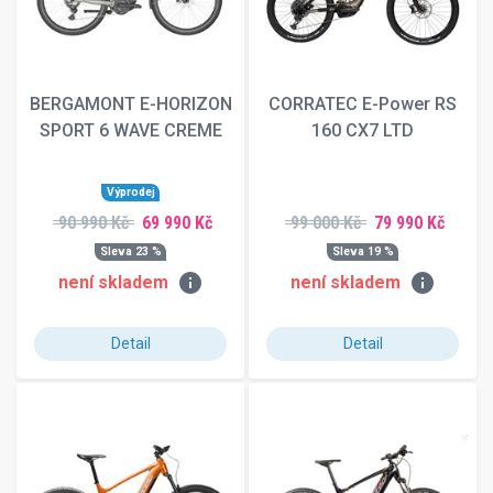
BERGAMONT E-HORIZON
CORRATEC E-Power RS
SPORT 6 WAVE CREME
160 CX7 LTD
Výprodej
90 990 Kč
69 990 Kč
99 000 Kč
79 990 Kč
Sleva 23 %
Sleva 19 %
info
info
není skladem
není skladem
Detail
Detail