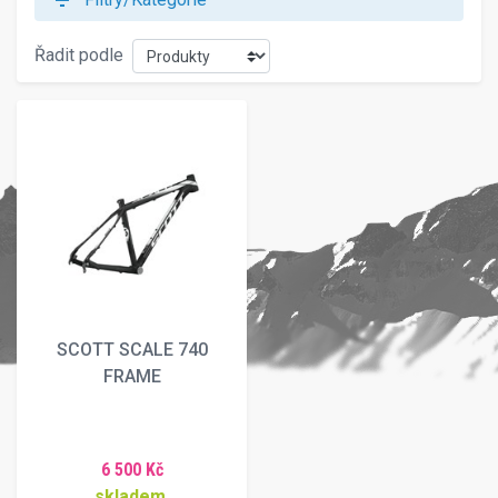
filter_list
Řadit podle
SCOTT SCALE 740
FRAME
6 500 Kč
skladem