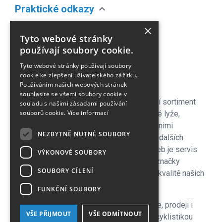
expand_more
Praktické odkazy
O nás
×
Tyto webové stránky
Náš Blog
používají soubory cookie.
Obchodní podmínky
Tyto webové stránky používají soubory
Časté dotazy
cookie ke zlepšení uživatelského zážitku.
Kontakt
Používáním našich webových stránek
souhlasíte se všemi soubory cookie v
Pro naše zákazníky je připraven kompletní sortiment
souladu s našimi zásadami používání
souborů cookie.
Více informací
lyžařského vybavení - sjezdové a bežecké lyže,
lyžařské a běžecké boty, snowboardy a s nimi
NEZBYTNĚ NUTNÉ SOUBORY
související vybavení, oblečení a celá řada dalších
doplňků. Důležitou součástí zimních služeb je servis
VÝKONOVÉ SOUBORY
lyží i snowboardů na špičkových strojích značky
SOUBORY CÍLENÍ
Wintersteiger zkušenými servismeny. Na kvalitě našich
servisů si velmi zakládáme!
FUNKČNÍ SOUBORY
V letní sezoně se plně věnujeme cyklistice, prodeji i
VŠE PŘIJMOUT
VŠE ODMÍTNOUT
servisu kol a nabízíme veškeré služby s cyklistikou