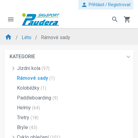
person
Přihlásit / Registrovat
menu
search
shopping_cart
home
Léto
Rámové sady
KATEGORIE
Jízdní kola
(97)
Rámové sady
(1)
Koloběžky
(1)
Paddleboarding
(9)
Helmy
(64)
Tretry
(18)
Brýle
(43)
Cyklo oblečení
(101)