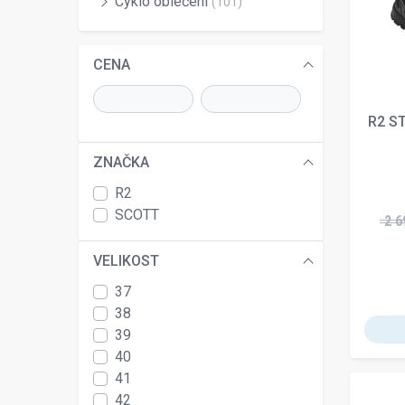
Cyklo oblečení
(101)
CENA
R2 S
ZNAČKA
R2
SCOTT
2 6
VELIKOST
37
38
39
40
41
42