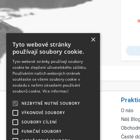
×
Tyto webové stránky
používají soubory cookie.
Tyto webové stránky používají soubory
cookie ke zlepšení uživatelského zážitku.
Používáním našich webových stránek
souhlasíte se všemi soubory cookie v
souladu s našimi zásadami používání
souborů cookie.
Více informací
Rychlá navigace
Prakti
NEZBYTNĚ NUTNÉ SOUBORY
Servis lyží
O nás
VÝKONOVÉ SOUBORY
Servis kol
Náš Blo
SOUBORY CÍLENÍ
Půjčovna lyží
Obchodn
FUNKČNÍ SOUBORY
Půjčovna kol
Časté d