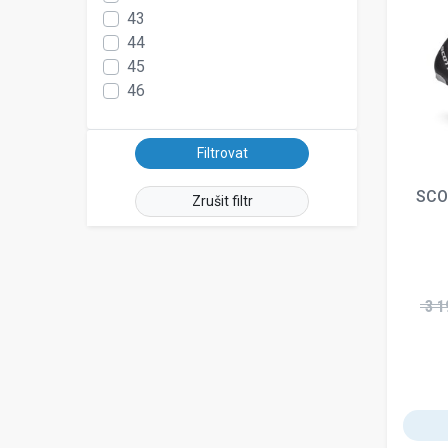
43
44
45
46
SCO
Zrušit filtr
3 1