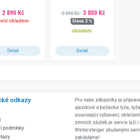
2 890 Kč
3 800 Kč
3 890 Kč
není skladem
Sleva 2 %
skladem
Detail
Detail
cké odkazy
Pro naše zákazníky je připrav
sjezdové a bežecké lyže, lyž
související vybavení, oblečení
g
zimních služeb je servis lyží
í podmínky
Wintersteiger zkušenými servi
otazy
zakládáme!