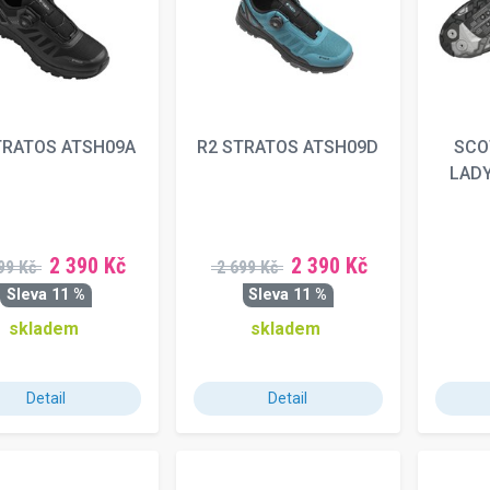
TRATOS ATSH09A
R2 STRATOS ATSH09D
SCO
LADY
2 390 Kč
2 390 Kč
99 Kč
2 699 Kč
Sleva 11 %
Sleva 11 %
skladem
skladem
Detail
Detail