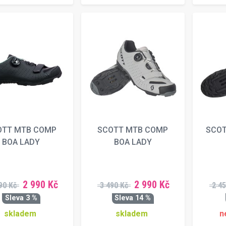
OTT MTB COMP
SCOTT MTB COMP
SCOT
BOA LADY
BOA LADY
2 990 Kč
2 990 Kč
90 Kč
3 490 Kč
2 45
Sleva 3 %
Sleva 14 %
skladem
skladem
n