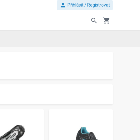
person
Přihlásit / Registrovat
search
shopping_cart