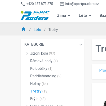
phone
mail_outline
+420 487 873 275
info@sportpaudera.cz
Zima
Léto
Baz
home
Léto
Tretry
KATEGORIE
Tr
Jízdní kola
(97)
Rámové sady
(1)
Koloběžky
(1)
Pro
Paddleboarding
(9)
Helmy
(64)
Tretry
(18)
Brýle
(43)