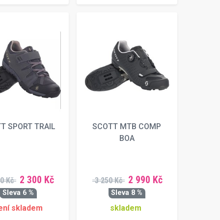
T SPORT TRAIL
SCOTT MTB COMP
BOA
2 300 Kč
2 990 Kč
0 Kč
3 250 Kč
Sleva 6 %
Sleva 8 %
ení skladem
skladem