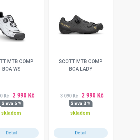
TT MTB COMP
SCOTT MTB COMP
BOA WS
BOA LADY
2 990 Kč
2 990 Kč
0 Kč
3 090 Kč
Sleva 6 %
Sleva 3 %
skladem
skladem
Detail
Detail