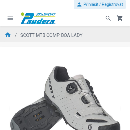
person
Přihlásit / Registrovat
menu
search
shopping_cart
home
SCOTT MTB COMP BOA LADY
evron_left
chevron_ri