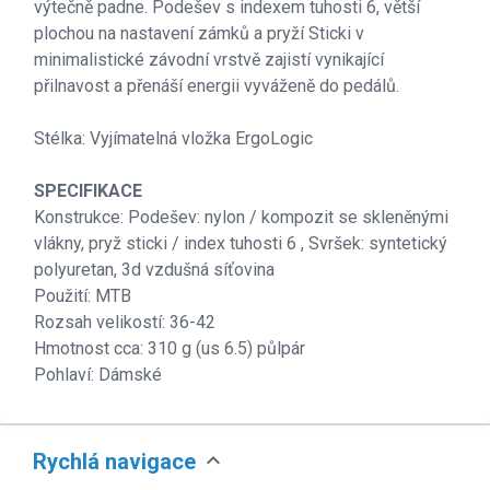
výtečně padne. Podešev s indexem tuhosti 6, větší
plochou na nastavení zámků a pryží Sticki v
minimalistické závodní vrstvě zajistí vynikající
přilnavost a přenáší energii vyváženě do pedálů.
Stélka: Vyjímatelná vložka ErgoLogic
SPECIFIKACE
Konstrukce: Podešev: nylon / kompozit se skleněnými
vlákny, pryž sticki / index tuhosti 6 , Svršek: syntetický
polyuretan, 3d vzdušná síťovina
Použití: MTB
Rozsah velikostí: 36-42
Hmotnost cca: 310 g (us 6.5) půlpár
Pohlaví: Dámské
expand_more
Rychlá navigace