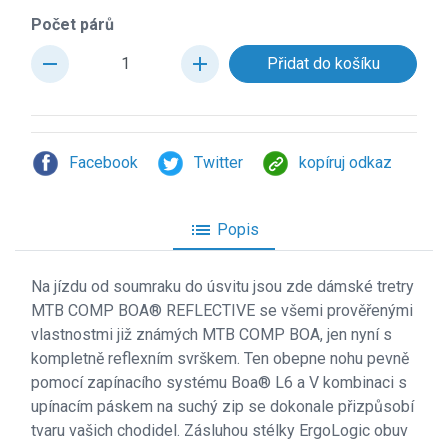
Počet párů
remove
add
Facebook
Twitter
kopíruj odkaz
list
Popis
Na j
ízdu od soumraku do úsvitu jsou zde dámské tretry
MTB COMP BOA® REFLECTIVE se všemi prověřenými
vlastnostmi již známých MTB COMP BOA, jen nyní s
kompletně reflexním svrškem. Ten obepne nohu pevně
pomocí zapínacího systému Boa® L6 a V kombinaci s
upínacím páskem na suchý zip se dokonale přizpůsobí
tvaru vašich chodidel. Zásluhou stélky ErgoLogic obuv