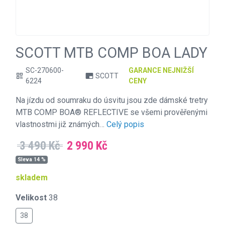
SCOTT MTB COMP BOA LADY
SC-270600-
GARANCE NEJNIŽŠÍ
SCOTT
qr_code
branding_watermark
6224
CENY
Na jízdu od soumraku do úsvitu jsou zde dámské tretry
MTB COMP BOA® REFLECTIVE se všemi prověřenými
vlastnostmi již známých…
Celý popis
3 490 Kč
2 990 Kč
Sleva 14 %
skladem
Velikost
38
38