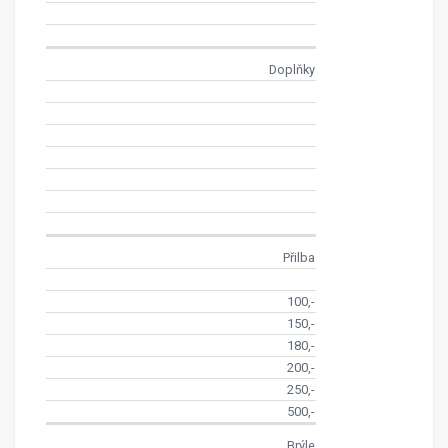
Doplňky
Přilba
100,-
150,-
180,-
200,-
250,-
500,-
Brýle