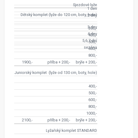
Sjezdové lyže
1 den
Dětský komplet (lyže do 120 cm, boty, hole)
2 dny
3 dny
300,-
4 dny
400,-
5,6,7 dní
500,-
sezóna
600,-
800,-
1900,- přilba + 200,- brýle + 200,-
Juniorský komplet (lyže od 130 cm, boty, hole)
400,-
500,-
600,-
800,-
1000,-
2100,- přilba + 200,- brýle + 200,-
Lyžařský komplet STANDARD