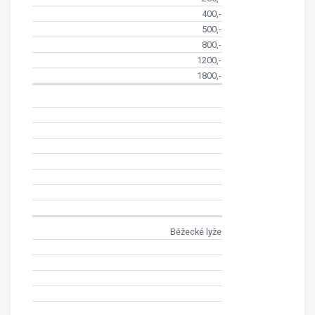
400,-
500,-
800,-
1200,-
1800,-
Běžecké lyže