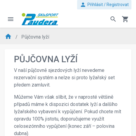
person
Přihlásit / Registrovat
menu
search
shopping_cart
home
Půjčovna lyží
PŮJČOVNA LYŽÍ
V naší půjčovně sjezdových lyží nevedeme
rezervační systém a nelze si proto lyžařský set
předem zamluvit.
Můžeme Vám však slíbit, že v naprosté většině
případů máme k dispozici dostatek lyží a dalšího
lyžařského vybavení k vypůjčení. Pokud chcete mít
opravdu 100% jistotu, doporučujeme využít
celosezónního vypůjčení (konec září – polovina
dubna).