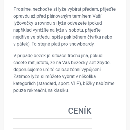
Prosíme, nechoďte si lyže vybírat předem, přijeďte
opravdu až před plánovaným termínem Vaší
lyžovačky a rovnou si lyže odvezete (pokud
například vyrážíte na lyže v sobotu, přijeďte
nejdříve ve středu, spíše pak během čtvrtka nebo
v pátek). To stejné platí pro snowboardy.
V případě běžek je situace trochu jiná, pokud
chcete mít jistotu, že na Vás běžecký set zbyde,
doporučujeme určitě celosezónní vypůjčení.
Zatímco lyže si můžete vybrat v několika
kategoriích (standard, sport, V.I.P.), běžky nabízíme
pouze rekreační, na klasiku.
CENÍK