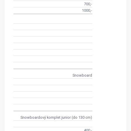
700,-
1000,-
Snowboard
Snowboardový komplet junior (do 130 cm)
400,-