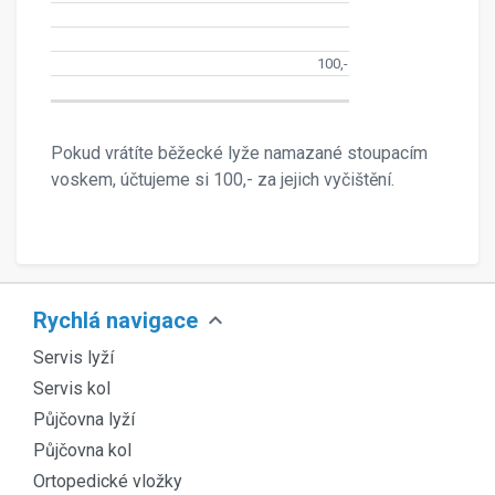
100,-
Pokud vrátíte běžecké lyže namazané stoupacím
voskem, účtujeme si 100,- za jejich vyčištění.
expand_more
Rychlá navigace
Servis lyží
Servis kol
Půjčovna lyží
Půjčovna kol
Ortopedické vložky