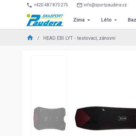
phone
mail_outline
+420 487 873 275
info@sportpaudera.cz
Zima
Léto
Baz
home
HEAD EBI LYT - testovací, zánovní
chevron_left