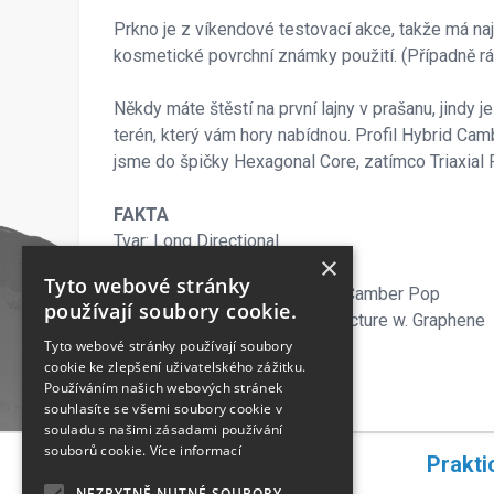
Prkno je z víkendové testovací akce, takže má n
kosmetické povrchní známky použití. (Případně rá
Někdy máte štěstí na první lajny v prašanu, jindy j
terén, který vám hory nabídnou. Profil Hybrid Cam
jsme do špičky Hexagonal Core, zatímco Triaxial F
FAKTA
Tvar: Long Directional
×
Úroveň: zdokonalený
Tyto webové stránky
Prohnutí lyže/Camber: Hybrid Camber Pop
používají soubory cookie.
Architecture: LYT Board Architecture w. Graphene
Flex index: 6
Tyto webové stránky používají soubory
cookie ke zlepšení uživatelského zážitku.
Base: Sintered Base
Používáním našich webových stránek
souhlasíte se všemi soubory cookie v
souladu s našimi zásadami používání
souborů cookie.
Více informací
Rychlá navigace
Prakti
NEZBYTNĚ NUTNÉ SOUBORY