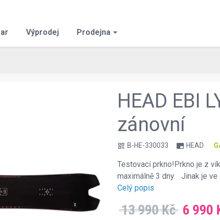
ar
Výprodej
Prodejna
HEAD EBI LY
zánovní
B-HE-330033
HEAD
G
qr_code
branding_watermark
Testovací prkno!Prkno je z ví
maximálně 3 dny. Jinak je ve
chevron_right
Celý popis
13 990 Kč
6 990 