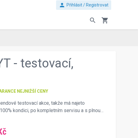
person
Přihlásit / Registrovat
search
shopping_cart
T - testovací,
ARANCE NEJNIŽŠÍ CENY
kendové testovací akce, takže má najeto
 100% kondici, po kompletním servisu a s plnou…
Kč