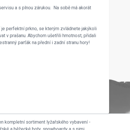
servisu a s plnou zárukou. Na sobě má akorát
T je perfektní prkno, se kterým zvládnete jakýkoli
at v prašanu. Abychom ušetřili hmotnost, přidali
stranný parťák na přední i zadní stranu hory!
en kompletní sortiment lyžařského vybavení -
ařské a běžecké boty, snowboardy a s nimi