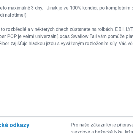
ajeto maximálně 3 dny. Jinak je ve 100% kondici, po kompletním 
di nafotíme!)
e to rozbředlé a v některých dnech zůstanete na rolbách. E.B.I. LY
ber POP je velmi univerzální, ocas Swallow Tail vám pomůže plav
iber zajišťuje hladkou jízdu s vyváženým rozložením síly. Váš vše
cké odkazy
Pro naše zákazníky je připrav
sjezdové a bežecké lyže, lyž