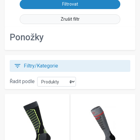
Zrušit filtr
Ponožky
filter_list
Filtry/Kategorie
Řadit podle