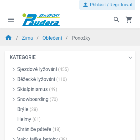
person
Přihlásit / Registrovat
menu
search
shopping_cart
home
Zima
Oblečení
Ponožky
KATEGORIE
Sjezdové lyžování
(455)
Běžecké lyžování
(110)
Skialpinismus
(49)
Snowboarding
(70)
Brýle
(28)
Helmy
(61)
Chrániče páteře
(18)
Vaky, tašky, batohy
(38)