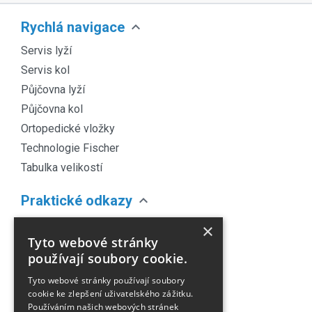
expand_more
Rychlá navigace
Servis lyží
Servis kol
Půjčovna lyží
Půjčovna kol
Ortopedické vložky
Technologie Fischer
Tabulka velikostí
expand_more
Praktické odkazy
O nás
×
Tyto webové stránky
Náš Blog
používají soubory cookie.
Obchodní podmínky
Tyto webové stránky používají soubory
Časté dotazy
cookie ke zlepšení uživatelského zážitku.
Kontakt
Používáním našich webových stránek