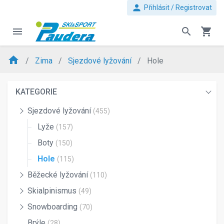
person
Přihlásit / Registrovat
menu
search
shopping_cart
home
Zima
Sjezdové lyžování
Hole
KATEGORIE
Sjezdové lyžování
(455)
Lyže
(157)
Boty
(150)
Hole
(115)
Běžecké lyžování
(110)
Skialpinismus
(49)
Snowboarding
(70)
Brýle
(28)