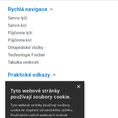
expand_more
Rychlá navigace
Servis lyží
Servis kol
Půjčovna lyží
Půjčovna kol
Ortopedické vložky
Technologie Fischer
Tabulka velikostí
expand_more
Praktické odkazy
O nás
×
Tyto webové stránky
Náš Blog
používají soubory cookie.
Obchodní podmínky
Tyto webové stránky používají soubory
Časté dotazy
cookie ke zlepšení uživatelského zážitku.
Kontakt
Používáním našich webových stránek