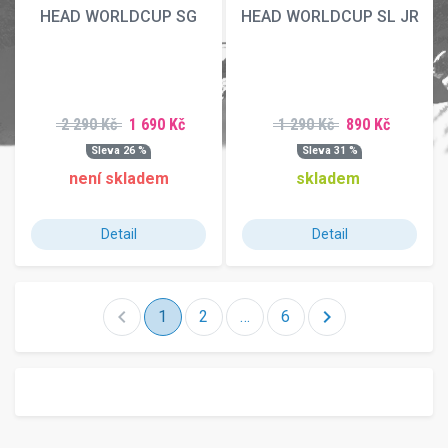
HEAD WORLDCUP SG
HEAD WORLDCUP SL JR
2 290 Kč
1 690 Kč
1 290 Kč
890 Kč
Sleva 26 %
Sleva 31 %
není skladem
skladem
Detail
Detail
chevron_left
chevron_right
1
2
…
6