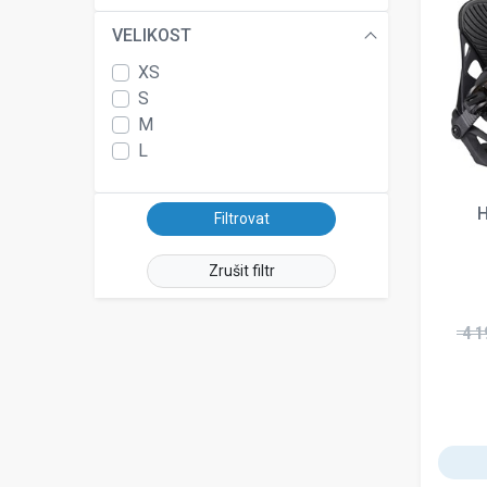
VELIKOST
XS
S
M
L
H
Zrušit filtr
4 1