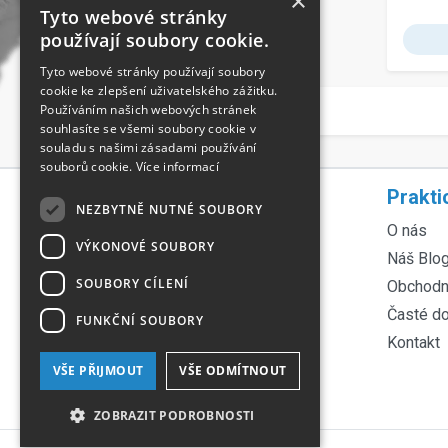
×
Tyto webové stránky
používají soubory cookie.
Tyto webové stránky používají soubory
cookie ke zlepšení uživatelského zážitku.
Používáním našich webových stránek
souhlasíte se všemi soubory cookie v
souladu s našimi zásadami používání
souborů cookie.
Více informací
Rychlá navigace
Prakti
NEZBYTNĚ NUTNÉ SOUBORY
Servis lyží
O nás
VÝKONOVÉ SOUBORY
Servis kol
Náš Blo
SOUBORY CÍLENÍ
Půjčovna lyží
Obchodn
Půjčovna kol
Časté d
FUNKČNÍ SOUBORY
Ortopedické vložky
Kontakt
Technologie Fischer
VŠE PŘIJMOUT
VŠE ODMÍTNOUT
Tabulka velikostí
ZOBRAZIT PODROBNOSTI