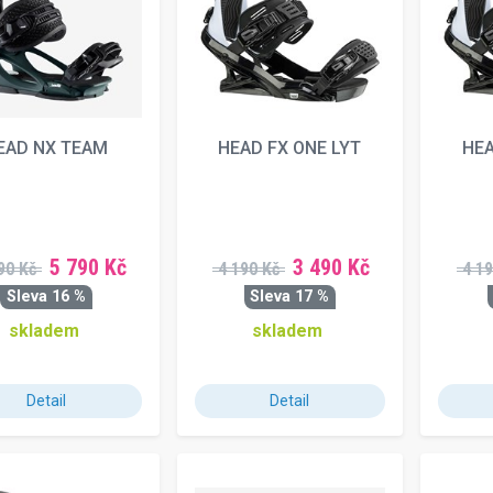
EAD NX TEAM
HEAD FX ONE LYT
HEA
5 790 Kč
3 490 Kč
90 Kč
4 190 Kč
4 19
Sleva 16 %
Sleva 17 %
skladem
skladem
Detail
Detail