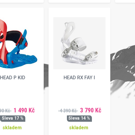
HEAD P KID
HEAD RX FAY I
1 490 Kč
3 790 Kč
90 Kč
4 390 Kč
Sleva 17 %
Sleva 14 %
skladem
skladem