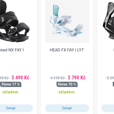
ead NX FAY I
HEAD FX FAY I LYT
3 490 Kč
3 790 Kč
90 Kč
4 190 Kč
2 29
Sleva 17 %
Sleva 10 %
skladem
skladem
Detail
Detail