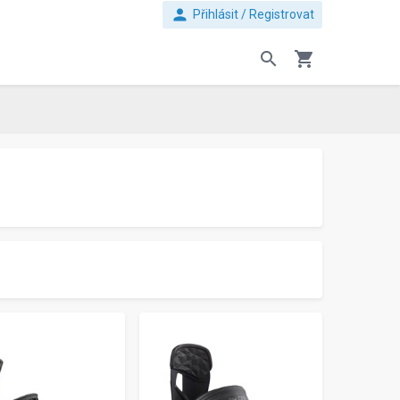
person
Přihlásit / Registrovat
search
shopping_cart