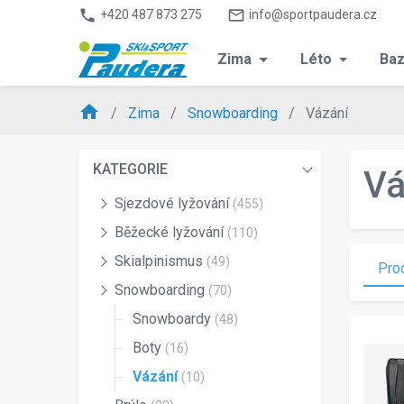
phone
mail_outline
+420 487 873 275
info@sportpaudera.cz
Zima
Léto
Baz
home
Zima
Snowboarding
Vázání
KATEGORIE
Vá
Sjezdové lyžování
(455)
Běžecké lyžování
(110)
Skialpinismus
(49)
Pro
Snowboarding
(70)
Snowboardy
(48)
Boty
(16)
Vázání
(10)