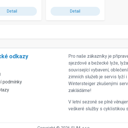
Detail
Detail
cké odkazy
Pro naše zákazníky je připrav
sjezdové a bežecké lyže, lyž
související vybavení, oblečení
g
zimních služeb je servis lyží
í podmínky
Wintersteiger zkušenými servi
otazy
zakládáme!
V letní sezoně se plně věnujem
veškeré služby s cyklistikou s