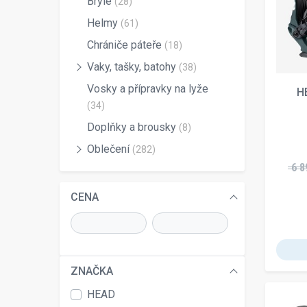
Brýle
(28)
Helmy
(61)
Chrániče páteře
(18)
Vaky, tašky, batohy
(38)
Vosky a přípravky na lyže
H
(34)
Doplňky a brousky
(8)
Oblečení
(282)
6 8
CENA
ZNAČKA
HEAD