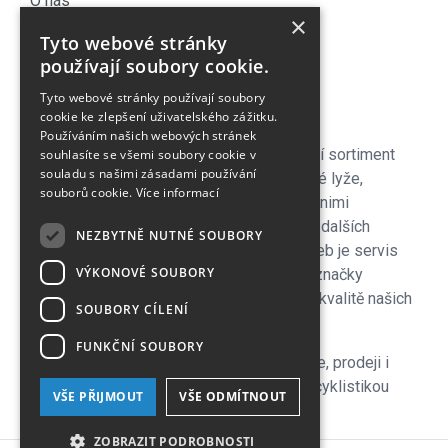
O nás
×
Náš Blog
Tyto webové stránky
Obchodní podmínky
používají soubory cookie.
Časté dotazy
Tyto webové stránky používají soubory
Kontakt
cookie ke zlepšení uživatelského zážitku.
Používáním našich webových stránek
Pro naše zákazníky je připraven kompletní sortiment
souhlasíte se všemi soubory cookie v
souladu s našimi zásadami používání
lyžařského vybavení - sjezdové a bežecké lyže,
souborů cookie.
Více informací
lyžařské a běžecké boty, snowboardy a s nimi
související vybavení, oblečení a celá řada dalších
NEZBYTNĚ NUTNÉ SOUBORY
doplňků. Důležitou součástí zimních služeb je servis
VÝKONOVÉ SOUBORY
lyží i snowboardů na špičkových strojích značky
Wintersteiger zkušenými servismeny. Na kvalitě našich
SOUBORY CÍLENÍ
servisů si velmi zakládáme!
FUNKČNÍ SOUBORY
V letní sezoně se plně věnujeme cyklistice, prodeji i
servisu kol a nabízíme veškeré služby s cyklistikou
VŠE PŘIJMOUT
VŠE ODMÍTNOUT
související, včetně půjčovny.
ZOBRAZIT PODROBNOSTI