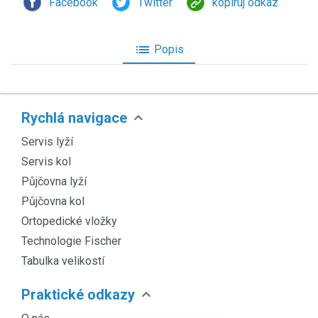
Facebook
Twitter
kopíruj odkaz
list
Popis
expand_more
Rychlá navigace
Servis lyží
Servis kol
Půjčovna lyží
Půjčovna kol
Ortopedické vložky
Technologie Fischer
Tabulka velikostí
expand_more
Praktické odkazy