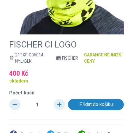
FISCHER CI LOGO
21TXF-G36014-
GARANCE NEJNIŽŠÍ
FISCHER
qr_code
branding_watermark
NYL/BLK
CENY
400 Kč
skladem
Počet kusů
remove
add