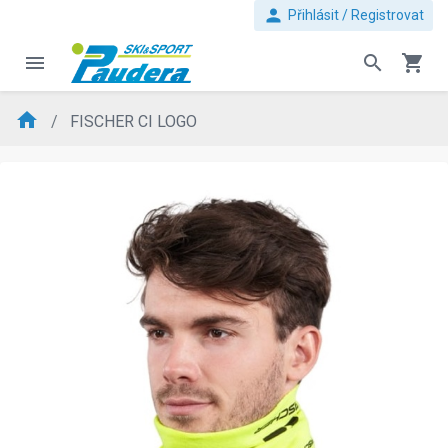
person
Přihlásit / Registrovat
menu
search
shopping_cart
home
FISCHER CI LOGO