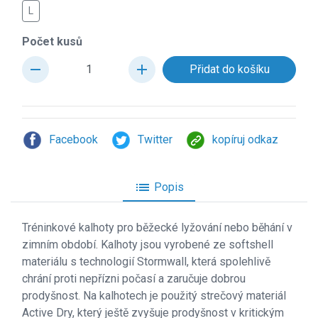
L
Počet kusů
remove
add
Facebook
Twitter
kopíruj odkaz
list
Popis
Tr
éninkové kalhoty pro běžecké lyžování nebo běhání v
zimním období. Kalhoty jsou vyrobené ze softshell
materiálu s technologií Stormwall, která spolehlivě
chrání proti nepřízni počasí a zaručuje dobrou
prodyšnost. Na kalhotech je použitý strečový materiál
Active Dry, který ještě zvyšuje prodyšnost v kritickým