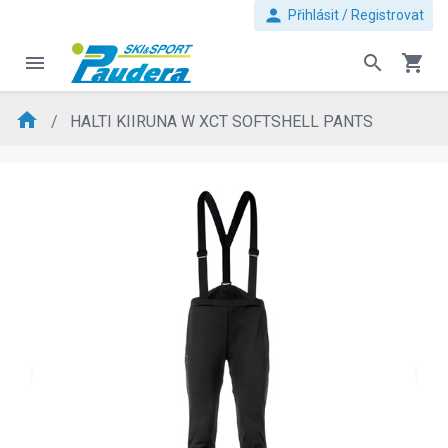
person
Přihlásit / Registrovat
menu
search
shopping_cart
home
HALTI KIIRUNA W XCT SOFTSHELL PANTS
evron_left
chevron_ri