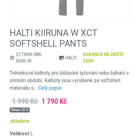
HALTI KIIRUNA W XCT
SOFTSHELL PANTS
21TXKA-086-
GARANCE NEJNIŽŠÍ
HALTI
qr_code
branding_watermark
0600-W
CENY
Tréninkové kalhoty pro běžecké lyžování nebo běhání v
zimním období. Kalhoty jsou vyrobené ze softshell
materiálu s…
Celý popis
1 990 Kč
1 790 Kč
Sleva 10 %
skladem
Velikost
L