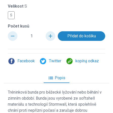
Velikost
S
S
Počet kusů
remove
add
Facebook
Twitter
kopíruj odkaz
list
Popis
Tr
éninková bunda pro běžecké lyžování nebo běhání v
zimním období. Bunda jsou vyrobené ze softshell
materiálu s technologií Stormwall, která spolehlivě
chrání proti nepřízni počasí a zaručuje dobrou