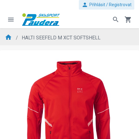
person
Přihlásit / Registrovat
menu
search
shopping_cart
home
HALTI SEEFELD M XCT SOFTSHELL