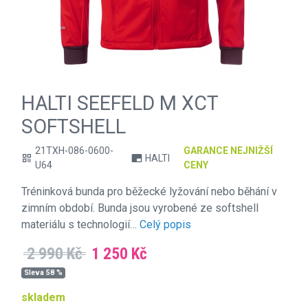
HALTI SEEFELD M XCT
SOFTSHELL
21TXH-086-0600-
GARANCE NEJNIŽŠÍ
HALTI
qr_code
branding_watermark
U64
CENY
Tréninková bunda pro běžecké lyžování nebo běhání v
zimním období. Bunda jsou vyrobené ze softshell
materiálu s technologií…
Celý popis
2 990 Kč
1 250 Kč
Sleva 58 %
skladem