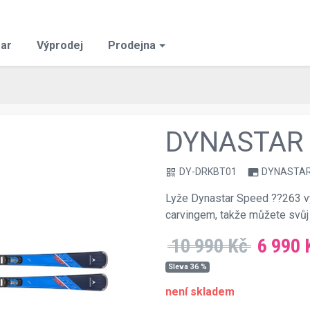
ar
Výprodej
Prodejna
DYNASTAR 
DY-DRKBT01
DYNASTA
qr_code
branding_watermark
Lyže Dynastar Speed ??263 v
carvingem, takže můžete svů
10 990 Kč
6 990 
Sleva 36 %
není skladem