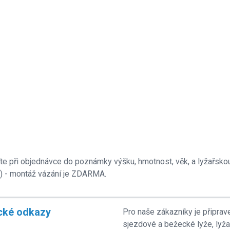
te při objednávce do poznámky výšku, hmotnost, věk, a lyžařsko
u) - montáž vázání je ZDARMA.
cké odkazy
Pro naše zákazníky je připrav
sjezdové a bežecké lyže, lyž