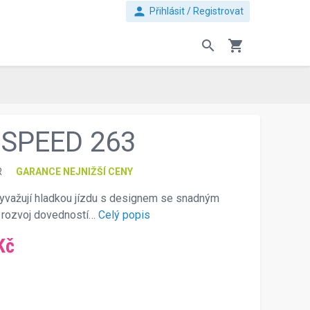
person
Přihlásit / Registrovat
search
shopping_cart
SPEED 263
R
GARANCE NEJNIŽŠÍ CENY
yvažují hladkou jízdu s designem se snadným
j rozvoj dovedností…
Celý popis
Kč