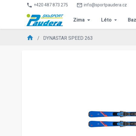
phone
mail_outline
+420 487 873 275
info@sportpaudera.cz
Zima
Léto
Baz
home
DYNASTAR SPEED 263