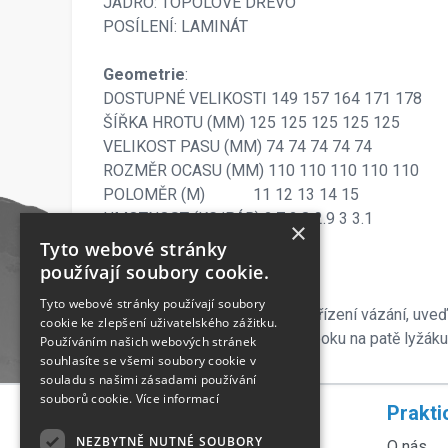
JÁDRO: TOPOLOVÉ DŘEVO
POSÍLENÍ: LAMINÁT
Geometrie
:
DOSTUPNÉ VELIKOSTI 149 157 164 171 178
ŠÍŘKA HROTU (MM) 125 125 125 125 125
VELIKOST PASU (MM) 74 74 74 74 74
ROZMĚR OCASU (MM) 110 110 110 110 110
POLOMĚR (M) 11 12 13 14 15
HMOTNOST (KG/PÁR) 2.7 2.8 2.9 3 3.1
×
Tyto webové stránky
Vázání: Xpress 10 GW
používají soubory cookie.
Tyto webové stránky používají soubory
Pokud požadujete montáž a seřízení vázání, uveď
cookie ke zlepšení uživatelského zážitku.
lyžáku v mm (bývá uvedeno z boku na patě lyžák
Používáním našich webových stránek
souhlasíte se všemi soubory cookie v
souladu s našimi zásadami používání
souborů cookie.
Více informací
Rychlá navigace
Prakti
NEZBYTNĚ NUTNÉ SOUBORY
Servis lyží
O nás