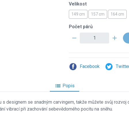
Velikost
149 cm
157 cm
164 cm
Počet párů
remove
add
Facebook
Twitte
list
Popis
du s designem se snadným carvingem, takže můžete svůj rozvoj 
ání vibrací při zachování sebevědomého pocitu na sněhu.