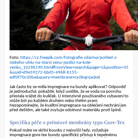
Foto:
https://cz.freepik.com/fotografie-zdarma/pohled-z-
nizkeho-uhlu-na-starsi-zenu-jezdici-na-kole-
venku_10296190.htm#fromView=search&page=1&position=35
&uuid=d9e59272-bbd5-4968-b155-
edf0f70c30ba&query=membrane+cycling+jacket
Jak často by se měla
impregnace na bundy
aplikovat? Odpověď
je jednoduchá: pokaždé, když uvidíte, že se voda na povrchu
přestala srážet do kuliček. U intenzivně používaného vybavení to
může být po každém druhém nebo třetím praní.
Nezapomínejte, že kvalitní
impregnace na oblečení
nechrání jen
před deštěm, ale také zvyšuje odolnost materiálu proti špíně.
Specifika péče o prémiové membrány typu Gore-Tex
Pokud máte ve skříni kousky z nejvyšší řady, vyžaduje
impregnace gore tex bundy
specifický přístup k tepelnému