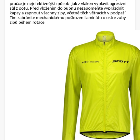
pračce je nejefektivnější způsob, jak z vláken vyplavit agresivní
sůl z potu. Před vložením do bubnu nezapomeňte vyprázdnit
kapsy a zapnout všechny zipy, včetně těch větracích v podpaží.
Tím zabráníte mechanickému poškození laminátu o ostré zuby
zipů během rotace.