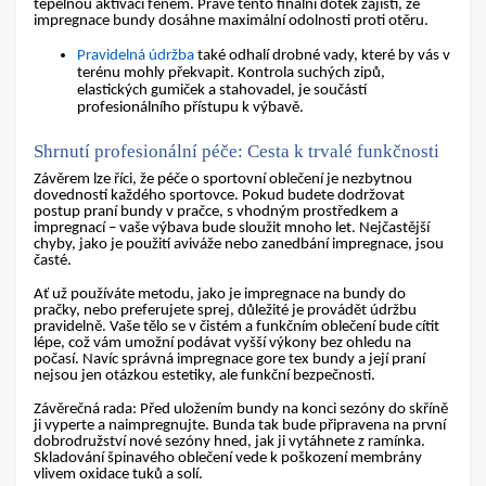
tepelnou aktivaci fénem. Právě tento finální dotek zajistí, že
impregnace bundy
dosáhne maximální odolnosti proti otěru.
Pravidelná údržba
také odhalí drobné vady, které by vás v
terénu mohly překvapit. Kontrola suchých zipů,
elastických gumiček a stahovadel, je součástí
profesionálního přístupu k výbavě.
Shrnutí profesionální péče: Cesta k trvalé funkčnosti
Závěrem lze říci, že péče o sportovní oblečení je nezbytnou
dovedností každého sportovce. Pokud budete dodržovat
postup
praní bundy v pračce
, s vhodným prostředkem a
impregnací – vaše výbava bude sloužit mnoho let. Nejčastější
chyby, jako je použití aviváže nebo zanedbání impregnace, jsou
časté.
Ať už používáte metodu, jako je
impregnace na bundy do
pračky
, nebo preferujete sprej, důležité je provádět údržbu
pravidelně. Vaše tělo se v čistém a funkčním oblečení bude cítit
lépe, což vám umožní podávat vyšší výkony bez ohledu na
počasí. Navíc správná
impregnace gore tex bundy
a její praní
nejsou jen otázkou estetiky, ale funkční bezpečnosti.
Závěrečná rada:
Před uložením bundy na konci sezóny do skříně
ji vyperte a naimpregnujte. Bunda tak bude připravena na první
dobrodružství nové sezóny hned, jak ji vytáhnete z ramínka.
Skladování špinavého oblečení vede k poškození membrány
vlivem oxidace tuků a solí.