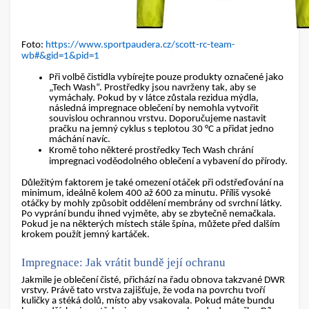
Foto:
https://www.sportpaudera.cz/scott-rc-team-
wb#&gid=1&pid=1
Při volbě čistidla vybírejte pouze produkty označené jako
„
Tech Wash
“. Prostředky jsou navrženy tak, aby se
vymáchaly. Pokud by v látce zůstala rezidua mýdla,
následná impregnace oblečení
by nemohla vytvořit
souvislou ochrannou vrstvu. Doporučujeme nastavit
pračku na jemný cyklus s teplotou 30 °C a přidat jedno
máchání navíc.
Kromě toho některé prostředky Tech Wash chrání
impregnaci voděodolného oblečení a vybavení do přírody.
Důležitým faktorem je také omezení otáček při odstřeďování na
minimum
, ideálně kolem 400 až 600 za minutu
. Příliš vysoké
otáčky by mohly způsobit oddělení membrány od svrchní látky.
Po vyprání bundu ihned vyjměte, aby se zbytečně nemačkala.
Pokud je na některých místech stále špína, můžete před dalším
krokem použít jemný kartáček.
Impregnace: Jak vrátit bundě její ochranu
Jakmile je oblečení čisté, přichází na řadu
obnova takzvané DWR
vrstvy
. Právě tato vrstva zajišťuje, že voda na povrchu tvoří
kuličky a stéká dolů, místo aby vsakovala. Pokud máte bundu