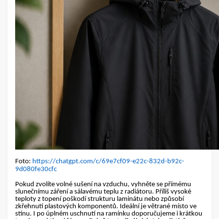
Foto:
https://chatgpt.com/c/69e7cf09-e22c-832d-b92c-
9d080fe30cfc
Pokud zvolíte volné sušení na vzduchu, vyhněte se přímému
slunečnímu záření a sálavému teplu z radiátoru.
Příliš vysoké
teploty z topení poškodí strukturu laminátu nebo způsobí
zkřehnutí plastových komponentů.
Ideální je větrané místo ve
stínu. I po úplném uschnutí na ramínku doporučujeme i krátkou