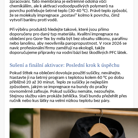
zpracování. Tato membrána je extrémně odolná vůči
chemikáliím, ale k aktivaci
vodoodpudivých polymerů na
povrchu potřebuje šetrné teplo (30-40 °C)
. Právě teplo způsobí,
že se molekuly impregnace „postaví“ kolmo k povrchu, čímž
vytvoří bariéru proti vodě.
Při výběru produktů hledejte takové, které jsou přímo
doporučeny pro daný typ materiálu. Kvalitní
impregnace na
oblečení
pro Gore-Tex by měla být bez obsahu silikonu, parafínu
nebo lanolinu, aby neovlivnila paropropustnost. V roce 2026 se
navíc profesionální firmy zaměřují na ekologii, takže
doporučujeme přípravky na vodní bázi bez škodlivých PFC látek.
Sušení a finální aktivace: Poslední krok k úspěchu
Pokud štítek na oblečení dovoluje použití sušičky, neváhejte.
Nastavte ji na šetrný program s teplotou kolem 60 °C po dobu
přibližně 20 až 30 minut. Teplo ze sušičky je nejlepším
způsobem, jakým se
impregnace na bundy do pračky
rovnoměrně zafixuje. Pokud sušičku nemáte, nezoufejte.
Stejnou službu vám prokáže žehlička. Stačí bundu přežehlit přes
ručník nebo kus látky na velmi nízkou teplotu bez páry.