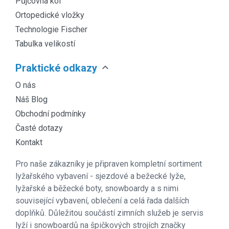
Půjčovna kol
Ortopedické vložky
Technologie Fischer
Tabulka velikostí
expand_more
Praktické odkazy
O nás
Náš Blog
Obchodní podmínky
Časté dotazy
Kontakt
Pro naše zákazníky je připraven kompletní sortiment
lyžařského vybavení - sjezdové a bežecké lyže,
lyžařské a běžecké boty, snowboardy a s nimi
související vybavení, oblečení a celá řada dalších
doplňků. Důležitou součástí zimních služeb je servis
lyží i snowboardů na špičkových strojích značky