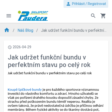
person
Přihlásit / Registrovat
menu
search
shopping_cart
home
Náš Blog
Jak udržet funkční bundu v perfektním stavu po celý rok
2026-04-29
access_time
Jak udržet funkční bundu v
perfektním stavu po celý rok
Jak udržet funkční bundu v perfektním stavu po celý rok
Koupě špičkové bundy
je pro každého sportovce významnou
investicí do vlastního komfortu a zdraví. Mnoho uživatelů se
však po pořízení drahého kousku dopouští zásadní chyby. Ze
strachu před poškozením bundu téměř neperou. Realita je
ovšem taková, že právě nedostatečná údržba je příčinou selhání
membrány. Během fyzické aktivity se do tkaniny dostává pot,