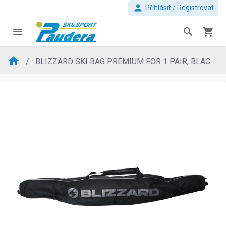
person
Přihlásit / Registrovat
menu
search
shopping_cart
home
BLIZZARD SKI BAG PREMIUM FOR 1 PAIR, BLACK/SILVER, 165-185 CM