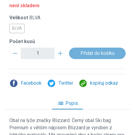
není skladem
Velikost
BLVA
BLVA
Počet kusů
remove
add
Facebook
Twitter
kopíruj odkaz
list
Popis
Obal na lyže značky Blizzard. Černý obal Ski bag
Premium s větším nápisem Blizzard je vyroben z
lehkého materiálu. Má zpevněné dno a boční strany pro