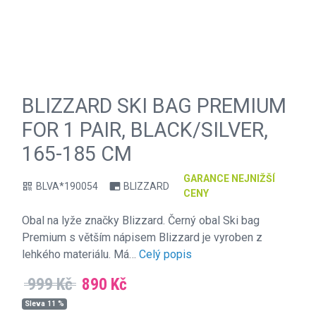
BLIZZARD SKI BAG PREMIUM
FOR 1 PAIR, BLACK/SILVER,
165-185 CM
GARANCE NEJNIŽŠÍ
BLVA*190054
BLIZZARD
qr_code
branding_watermark
CENY
Obal na lyže značky Blizzard. Černý obal Ski bag
Premium s větším nápisem Blizzard je vyroben z
lehkého materiálu. Má…
Celý popis
999 Kč
890 Kč
Sleva 11 %