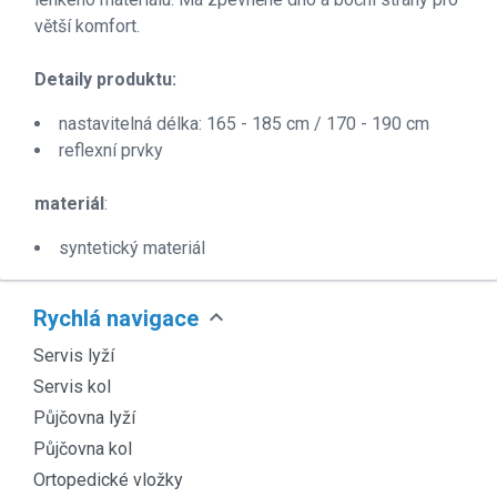
větší komfort.
Detaily produktu:
nastavitelná délka: 165 - 185 cm / 170 - 190 cm
reflexní prvky
materiál
:
syntetický materiál
expand_more
Rychlá navigace
Servis lyží
Servis kol
Půjčovna lyží
Půjčovna kol
Ortopedické vložky