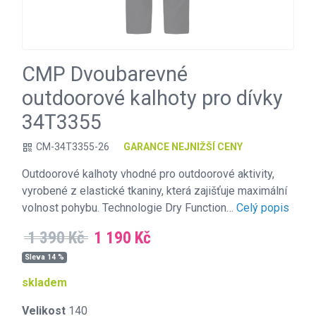
CMP Dvoubarevné
outdoorové kalhoty pro dívky
34T3355
CM-34T3355-26
GARANCE NEJNIŽŠÍ CENY
qr_code
Outdoorové kalhoty vhodné pro outdoorové aktivity,
vyrobené z elastické tkaniny, která zajišťuje maximální
volnost pohybu. Technologie Dry Function…
Celý popis
1 390 Kč
1 190 Kč
Sleva 14 %
skladem
Velikost
140