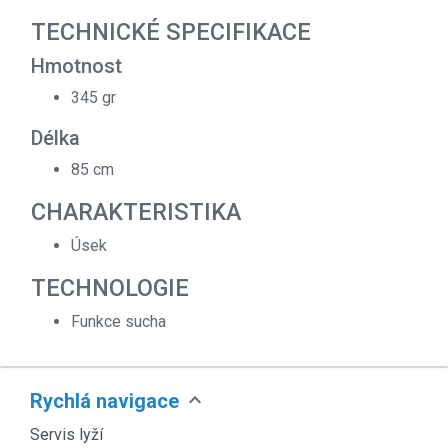
TECHNICKÉ SPECIFIKACE
Hmotnost
345 gr
Délka
85 cm
CHARAKTERISTIKA
Úsek
TECHNOLOGIE
Funkce sucha
expand_more
Rychlá navigace
Servis lyží