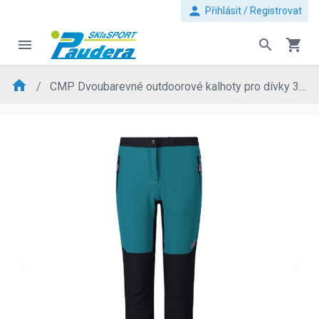
person
Přihlásit / Registrovat
menu
search
shopping_cart
home
CMP Dvoubarevné outdoorové kalhoty pro dívky 34T3355
evron_left
chevron_ri