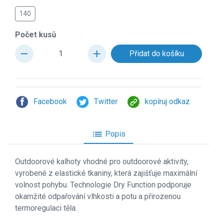
140
Počet kusů
remove
add
Facebook
Twitter
kopíruj odkaz
list
Popis
Outdoorové kalhoty vhodné pro outdoorové aktivity,
vyrobené z elastické tkaniny, která zajišťuje maximální
volnost pohybu. Technologie Dry Function podporuje
okamžité odpařování vlhkosti a potu a přirozenou
termoregulaci těla.