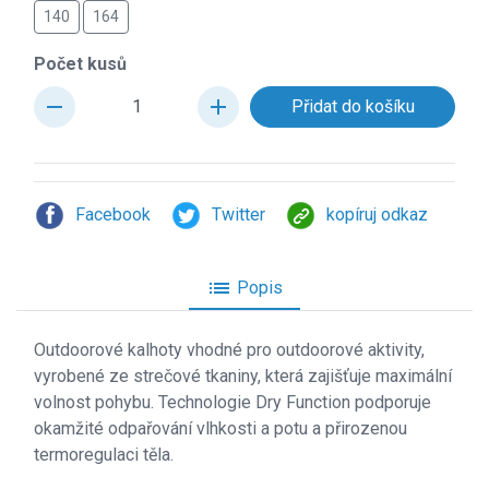
140
164
Počet kusů
remove
add
Facebook
Twitter
kopíruj odkaz
list
Popis
Outdoorové kalhoty vhodné pro outdoorové aktivity,
vyrobené ze strečové tkaniny, která zajišťuje maximální
volnost pohybu. Technologie Dry Function podporuje
okamžité odpařování vlhkosti a potu a přirozenou
termoregulaci těla.