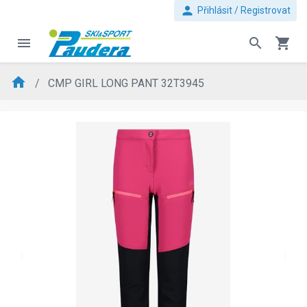
person
Přihlásit / Registrovat
menu
search
shopping_cart
home
CMP GIRL LONG PANT 32T3945
evron_left
chevron_ri