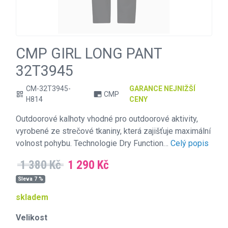
CMP GIRL LONG PANT
32T3945
CM-32T3945-
GARANCE NEJNIŽŠÍ
CMP
qr_code
branding_watermark
H814
CENY
Outdoorové kalhoty vhodné pro outdoorové aktivity,
vyrobené ze strečové tkaniny, která zajišťuje maximální
volnost pohybu. Technologie Dry Function…
Celý popis
1 380 Kč
1 290 Kč
Sleva 7 %
skladem
Velikost