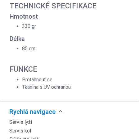
TECHNICKÉ SPECIFIKACE
Hmotnost
330 gr
Délka
85 cm
FUNKCE
Protáhnout se
Tkanina s UV ochranou
expand_more
Rychlá navigace
Servis lyží
Servis kol