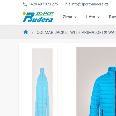
phone
mail_outline
+420 487 873 275
info@sportpaudera.cz
Zima
Léto
Baz
home
COLMAR JACKET WITH PRIMALOFT® WAD
chevron_left