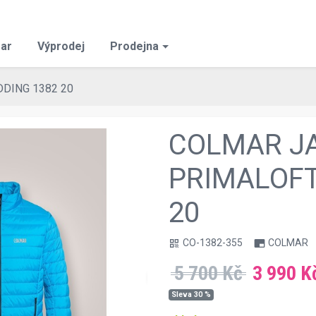
ar
Výprodej
Prodejna
DING 1382 20
COLMAR J
PRIMALOFT
20
CO-1382-355
COLMAR
qr_code
branding_watermark
5 700 Kč
3 990 K
chevron_right
Sleva 30 %