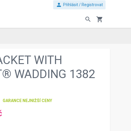
person
Přihlásit / Registrovat
search
shopping_cart
ACKET WITH
® WADDING 1382
GARANCE NEJNIŽŠÍ CENY
č