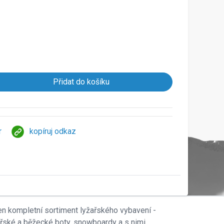
r
kopíruj odkaz
en kompletní sortiment lyžařského vybavení -
ařské a běžecké boty, snowboardy a s nimi