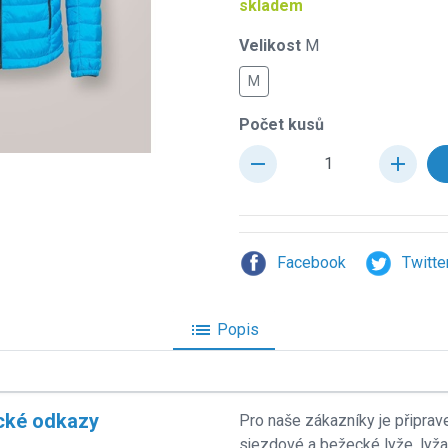
skladem
Velikost
M
M
Počet kusů
remove
add
Facebook
Twitte
list
Popis
cké odkazy
Pro naše zákazníky je připrav
sjezdové a bežecké lyže, lyž