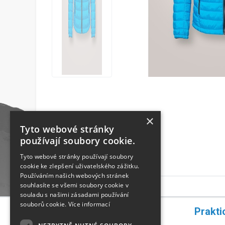
×
Tyto webové stránky
používají soubory cookie.
Tyto webové stránky používají soubory
cookie ke zlepšení uživatelského zážitku.
Používáním našich webových stránek
souhlasíte se všemi soubory cookie v
souladu s našimi zásadami používání
souborů cookie.
Více informací
Rychlá navigace
Prakti