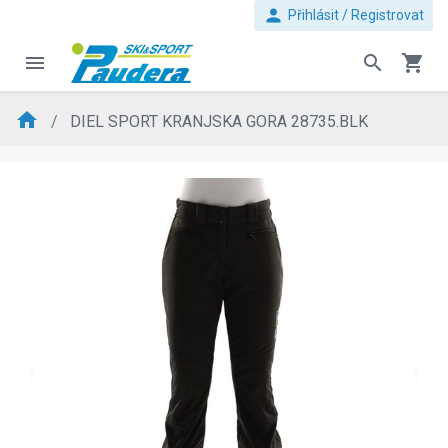
person
Přihlásit / Registrovat
menu
search
shopping_cart
home
DIEL SPORT KRANJSKA GORA 28735.BLK
evron_left
chevron_ri