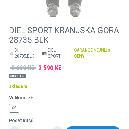
DIEL SPORT KRANJSKA GORA
28735.BLK
DI-
DIEL
GARANCE NEJNIŽŠÍ
qr_code
branding_watermark
28735.BLK
SPORT
CENY
2 690 Kč
2 590 Kč
Sleva 4 %
skladem
Velikost
XS
XS
Počet kusů