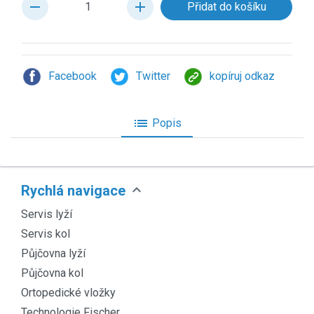
remove
add
Facebook
Twitter
kopíruj odkaz
list
Popis
expand_more
Rychlá navigace
Servis lyží
Servis kol
Půjčovna lyží
Půjčovna kol
Ortopedické vložky
Technologie Fischer