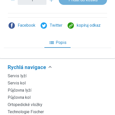
Facebook
Twitter
kopíruj odkaz
list
Popis
expand_more
Rychlá navigace
Servis lyží
Servis kol
Půjčovna lyží
Půjčovna kol
Ortopedické vložky
Technologie Fischer