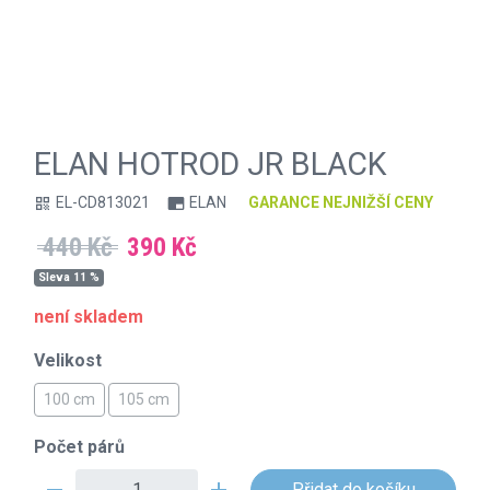
ELAN HOTROD JR BLACK
EL-CD813021
ELAN
GARANCE NEJNIŽŠÍ CENY
qr_code
branding_watermark
440 Kč
390 Kč
Sleva 11 %
není skladem
Velikost
100 cm
105 cm
Počet párů
remove
add