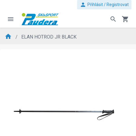
person
Přihlásit / Registrovat
menu
search
shopping_cart
home
ELAN HOTROD JR BLACK