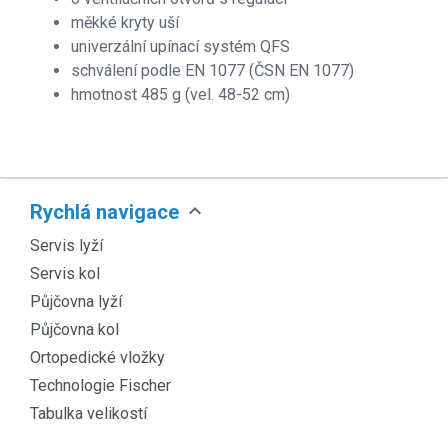
měkké kryty uší
univerzální upínací systém QFS
schválení podle EN 1077 (ČSN EN 1077)
hmotnost 485 g (vel. 48-52 cm)
expand_more
Rychlá navigace
Servis lyží
Servis kol
Půjčovna lyží
Půjčovna kol
Ortopedické vložky
Technologie Fischer
Tabulka velikostí