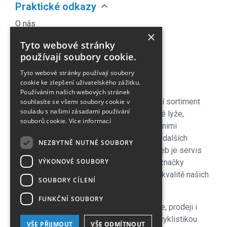
expand_more
Praktické odkazy
O nás
×
Náš Blog
Tyto webové stránky
Obchodní podmínky
používají soubory cookie.
Časté dotazy
Tyto webové stránky používají soubory
Kontakt
cookie ke zlepšení uživatelského zážitku.
Používáním našich webových stránek
Pro naše zákazníky je připraven kompletní sortiment
souhlasíte se všemi soubory cookie v
souladu s našimi zásadami používání
lyžařského vybavení - sjezdové a bežecké lyže,
souborů cookie.
Více informací
lyžařské a běžecké boty, snowboardy a s nimi
související vybavení, oblečení a celá řada dalších
NEZBYTNĚ NUTNÉ SOUBORY
doplňků. Důležitou součástí zimních služeb je servis
VÝKONOVÉ SOUBORY
lyží i snowboardů na špičkových strojích značky
Wintersteiger zkušenými servismeny. Na kvalitě našich
SOUBORY CÍLENÍ
servisů si velmi zakládáme!
FUNKČNÍ SOUBORY
V letní sezoně se plně věnujeme cyklistice, prodeji i
servisu kol a nabízíme veškeré služby s cyklistikou
VŠE PŘIJMOUT
VŠE ODMÍTNOUT