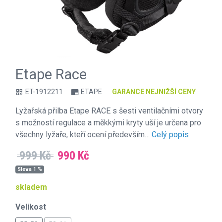
Etape Race
ET-1912211
ETAPE
GARANCE NEJNIŽŠÍ CENY
qr_code
branding_watermark
Lyžařská přilba Etape RACE s šesti ventilačními otvory
s možností regulace a měkkými kryty uší je určena pro
všechny lyžaře, kteří ocení především…
Celý popis
999 Kč
990 Kč
Sleva 1 %
skladem
Velikost