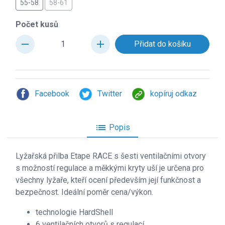
55-58
58-61
Počet kusů
remove
add
Facebook
Twitter
kopíruj odkaz
list
Popis
Lyžařská přilba Etape RACE s šesti ventilačními otvory
s možností regulace a měkkými kryty uší je určena pro
všechny lyžaře, kteří ocení především její funkčnost a
bezpečnost. Ideální poměr cena/výkon.
technologie HardShell
6 ventilačních otvorů s regulací