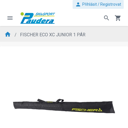
person
Přihlásit / Registrovat
menu
search
shopping_cart
home
FISCHER ECO XC JUNIOR 1 PÁR