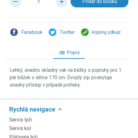
remove
add
Facebook
Twitter
kopíruj odkaz
list
Popis
Lehk
ý, snadno skladný vak na běžky s popruhy pro 1
pár běžek o délce 170 cm. Dvojitý zip poskytuje
snadný přístup v případě potřeby.
expand_more
Rychlá navigace
Servis lyží
Servis kol
Půjčovna lyží