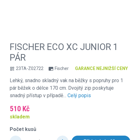
FISCHER ECO XC JUNIOR 1
PÁR
23TA-Z02722
Fischer
GARANCE NEJNIŽŠÍ CENY
qr_code
branding_watermark
Lehký, snadno skladný vak na běžky s popruhy pro 1
pár běžek o délce 170 cm. Dvojitý zip poskytuje
snadný přístup v případě…
Celý popis
510 Kč
skladem
Počet kusů