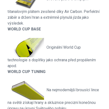
titanalovým plátem zesílené díky Air Carbon. Perfektní
záběr a držení hran a extrémně plynulá jízda jako
výsledek.
WORLD CUP BASE
Originální World Cup
technologie s doplňky jako ochrana před propálením
apod.
WORLD CUP TUNING
Na nejmodernější brousící lince
na světě získají hrany a skluznice precizní konečnou
úpravu na úrovni Světového poháru.