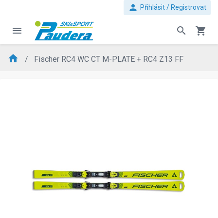
person
Přihlásit / Registrovat
menu
search
shopping_cart
home
Fischer RC4 WC CT M-PLATE + RC4 Z13 FF