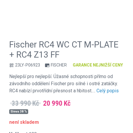
Fischer RC4 WC CT M-PLATE
+ RC4 Z13 FF
23LY-P06923
FISCHER
GARANCE NEJNIŽŠÍ CENY
qr_code
branding_watermark
Nejlepší pro nejlepší. Úžasné schopnosti přímo od
závodního oddělení Fischer pro silné i ostré zatáčky.
RC4 nabízí prvotřídní přesnost a hbitost.…
Celý popis
33 990 Kč
20 990 Kč
Sleva 38 %
není skladem