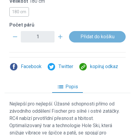
Velikost
180 cm
180 cm
Počet párů
remove
add
Facebook
Twitter
kopíruj odkaz
list
Popis
Nejlepší pro nejlepší. Úžasné schopnosti přímo od
závodního oddělení Fischer pro silné i ostré zatáčky.
RC4 nabízí prvotřídní přesnost a hbitost.
Optimalizovaný tvar a technologie Hole Ski, která
snižuje vibrace ve špičce a patě, se spojují pro