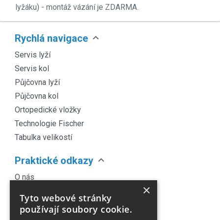
lyžáku) - montáž vázání je ZDARMA.
expand_more
Rychlá navigace
Servis lyží
Servis kol
Půjčovna lyží
Půjčovna kol
Ortopedické vložky
Technologie Fischer
Tabulka velikostí
expand_more
Praktické odkazy
O nás
×
Náš Blog
Tyto webové stránky
Obchodní podmínky
používají soubory cookie.
Časté dotazy