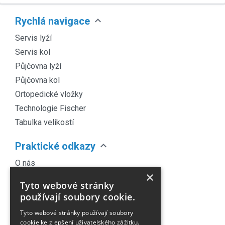
expand_more
Rychlá navigace
Servis lyží
Servis kol
Půjčovna lyží
Půjčovna kol
Ortopedické vložky
Technologie Fischer
Tabulka velikostí
expand_more
Praktické odkazy
O nás
×
Náš Blog
Tyto webové stránky
Obchodní podmínky
používají soubory cookie.
Časté dotazy
Tyto webové stránky používají soubory
Kontakt
cookie ke zlepšení uživatelského zážitku.