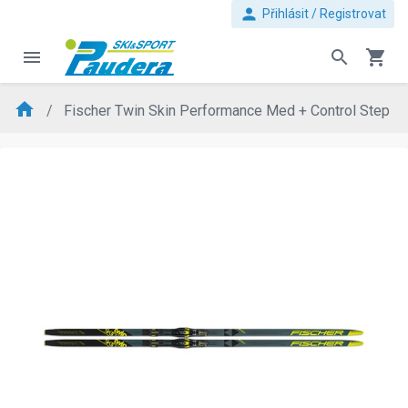
person
Přihlásit / Registrovat
menu
search
shopping_cart
home
Fischer Twin Skin Performance Med + Control Step