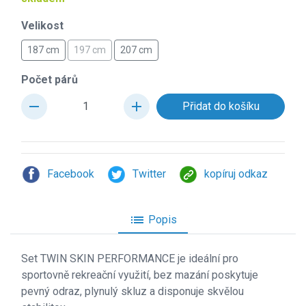
Velikost
187 cm
197 cm
207 cm
Počet párů
remove
add
Facebook
Twitter
kopíruj odkaz
list
Popis
Set TWIN SKIN PERFORMANCE je ide
ální pro
sportovně rekreační využití, bez mazání poskytuje
pevný odraz, plynulý skluz a disponuje skvělou