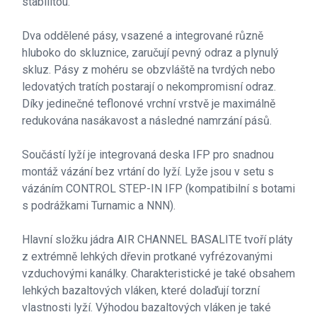
stabilitou.
Dva oddělené pásy, vsazené a integrované různě
hluboko do skluznice, zaručují pevný odraz a plynulý
skluz. Pásy z mohéru se obzvláště na tvrdých nebo
ledovatých tratích postarají o nekompromisní odraz.
Díky jedinečné teflonové vrchní vrstvě je maximálně
redukována nasákavost a následné namrzání pásů.
Součástí lyží je integrovaná deska IFP pro snadnou
montáž vázání bez vrtání do lyží. Lyže jsou v setu s
vázáním CONTROL STEP-IN IFP (kompatibilní s botami
s podrážkami Turnamic a NNN).
Hlavní složku jádra AIR CHANNEL BASALITE tvoří pláty
z extrémně lehkých dřevin protkané vyfrézovanými
vzduchovými kanálky. Charakteristické je také obsahem
lehkých bazaltových vláken, které dolaďují torzní
vlastnosti lyží. Výhodou bazaltových vláken je také