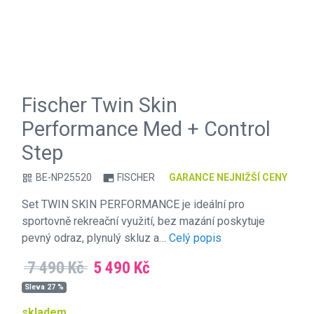
Fischer Twin Skin
Performance Med + Control
Step
BE-NP25520
FISCHER
GARANCE NEJNIŽŠÍ CENY
qr_code
branding_watermark
Set TWIN SKIN PERFORMANCE je ideální pro
sportovně rekreační využití, bez mazání poskytuje
pevný odraz, plynulý skluz a…
Celý popis
7 490 Kč
5 490 Kč
Sleva 27 %
skladem