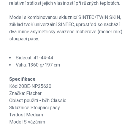
relativní stálost jejich vlastností při různých teplotách.
Model s kombinovanou skluznicí SINTEC/TWIN SKIN,
základ tvoří univerzální SINTEC, uprostřed se nachází
dva mírně asymetricky vsazené mohérové (mohér mix)
stoupací pásy.
Sidecut: 41-44-44
Váha: 1360 g/197 cm
Specifikace
Kód 20BE-NP25620
Značka: Fischer
Oblast použití - běh Classic
Skluznice Stoupací pásy
Tvrdost Medium
Model S vázáním