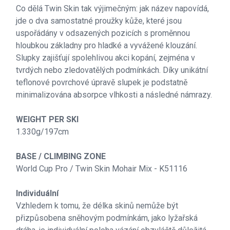
Co dělá Twin Skin tak výjimečným: jak název napovídá,
jde o dva samostatné proužky kůže, které jsou
uspořádány v odsazených pozicích s proměnnou
hloubkou základny pro hladké a vyvážené klouzání.
Slupky zajišťují spolehlivou akci kopání, zejména v
tvrdých nebo zledovatělých podmínkách. Díky unikátní
teflonové povrchové úpravě slupek je podstatně
minimalizována absorpce vlhkosti a následné námrazy.
WEIGHT PER SKI
1.330g/197cm
BASE / CLIMBING ZONE
World Cup Pro / Twin Skin Mohair Mix - K51116
Individuální
Vzhledem k tomu, že délka skinů nemůže být
přizpůsobena sněhovým podmínkám, jako lyžařská