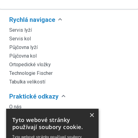
expand_more
Rychlá navigace
Servis lyží
Servis kol
Půjčovna lyží
Půjčovna kol
Ortopedické vložky
Technologie Fischer
Tabulka velikostí
expand_more
Praktické odkazy
O nás
×
Náš Blog
Tyto webové stránky
Obchodní podmínky
používají soubory cookie.
Časté dotazy
Tyto webové stránky používají soubory