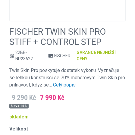
FISCHER TWIN SKIN PRO
STIFF + CONTROL STEP
22BE-
GARANCE NEJNIŽŠÍ
FISCHER
qr_code
branding_watermark
NP23622
CENY
Twin Skin Pro poskytuje dostatek výkonu. Vyznačuje
se lehkou konstrukcí se 70% mohérovým Twin Skin pro
přilnavost, když se…
Celý popis
9 290 Kč
7 990 Kč
Sleva 14 %
skladem
Velikost