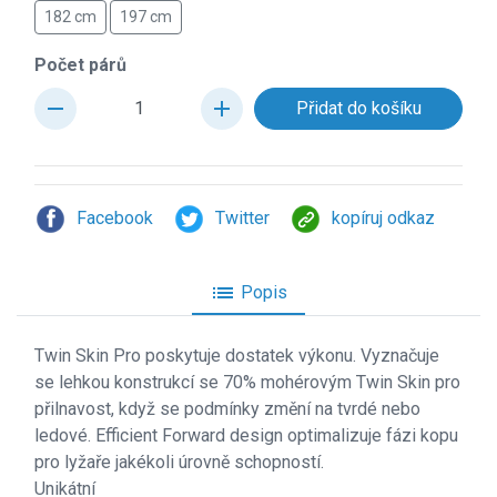
182 cm
197 cm
Počet párů
remove
add
Facebook
Twitter
kopíruj odkaz
list
Popis
Twin Skin Pro poskytuje dostatek v
ýkonu. Vyznačuje
se lehkou konstrukcí se 70% mohérovým Twin Skin pro
přilnavost, když se podmínky změní na tvrdé nebo
ledové. Efficient Forward design optimalizuje fázi kopu
pro lyžaře jakékoli úrovně schopností.
Unikátní