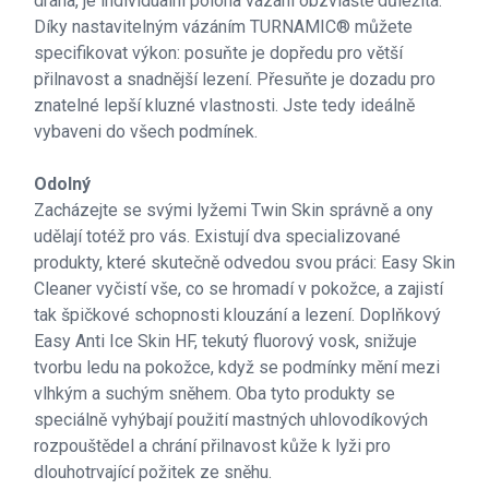
dráha, je individuální poloha vázání obzvláště důležitá.
Díky nastavitelným vázáním TURNAMIC® můžete
specifikovat výkon: posuňte je dopředu pro větší
přilnavost a snadnější lezení. Přesuňte je dozadu pro
znatelné lepší kluzné vlastnosti. Jste tedy ideálně
vybaveni do všech podmínek.
Odolný
Zacházejte se svými lyžemi Twin Skin správně a ony
udělají totéž pro vás. Existují dva specializované
produkty, které skutečně odvedou svou práci: Easy Skin
Cleaner vyčistí vše, co se hromadí v pokožce, a zajistí
tak špičkové schopnosti klouzání a lezení. Doplňkový
Easy Anti Ice Skin HF, tekutý fluorový vosk, snižuje
tvorbu ledu na pokožce, když se podmínky mění mezi
vlhkým a suchým sněhem. Oba tyto produkty se
speciálně vyhýbají použití mastných uhlovodíkových
rozpouštědel a chrání přilnavost kůže k lyži pro
dlouhotrvající požitek ze sněhu.