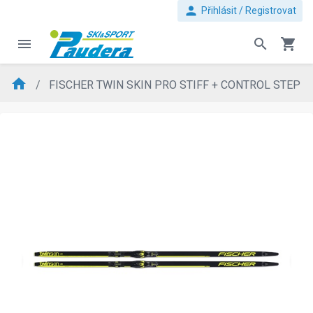
person
Přihlásit / Registrovat
menu
search
shopping_cart
home
FISCHER TWIN SKIN PRO STIFF + CONTROL STEP
evron_left
chevron_ri