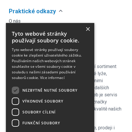
expand_more
Praktické odkazy
O nás
×
Náš Blog
Tyto webové stránky
Obchodní podmínky
používají soubory cookie.
Časté dotazy
Tyto webové stránky používají soubory
Kontakt
cookie ke zlepšení uživatelského zážitku.
Používáním našich webových stránek
Pro naše zákazníky je připraven kompletní sortiment
souhlasíte se všemi soubory cookie v
souladu s našimi zásadami používání
lyžařského vybavení - sjezdové a bežecké lyže,
souborů cookie.
Více informací
lyžařské a běžecké boty, snowboardy a s nimi
související vybavení, oblečení a celá řada dalších
NEZBYTNĚ NUTNÉ SOUBORY
doplňků. Důležitou součástí zimních služeb je servis
VÝKONOVÉ SOUBORY
lyží i snowboardů na špičkových strojích značky
Wintersteiger zkušenými servismeny. Na kvalitě našich
SOUBORY CÍLENÍ
servisů si velmi zakládáme!
FUNKČNÍ SOUBORY
V letní sezoně se plně věnujeme cyklistice, prodeji i