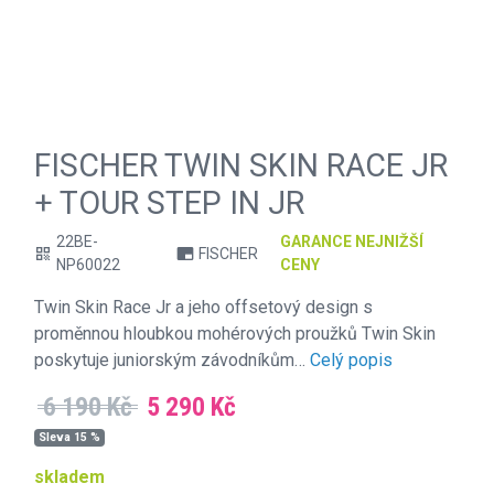
FISCHER TWIN SKIN RACE JR
+ TOUR STEP IN JR
22BE-
GARANCE NEJNIŽŠÍ
FISCHER
qr_code
branding_watermark
NP60022
CENY
Twin Skin Race Jr a jeho offsetový design s
proměnnou hloubkou mohérových proužků Twin Skin
poskytuje juniorským závodníkům…
Celý popis
6 190 Kč
5 290 Kč
Sleva 15 %
skladem