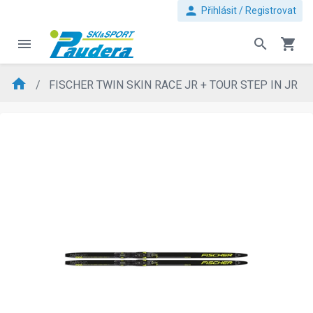
person
Přihlásit / Registrovat
menu
search
shopping_cart
home
FISCHER TWIN SKIN RACE JR + TOUR STEP IN JR