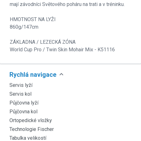
mají závodníci Světového poháru na trati a v tréninku.
HMOTNOST NA LYŽI
860g/147cm
ZÁKLADNA / LEZECKÁ ZÓNA
World Cup Pro / Twin Skin Mohair Mix - K51116
expand_more
Rychlá navigace
Servis lyží
Servis kol
Půjčovna lyží
Půjčovna kol
Ortopedické vložky
Technologie Fischer
Tabulka velikostí