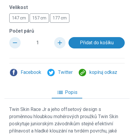
Velikost
147 cm
157 cm
177 cm
Počet párů
remove
add
Facebook
Twitter
kopíruj odkaz
list
Popis
Twin Skin Race Jr a jeho offsetov
ý design s
proměnnou hloubkou mohérových proužků Twin Skin
poskytuje juniorským závodníkům stejně efektivní
přilnavost a hladké klouzání na tvrdém povrchu, jaké