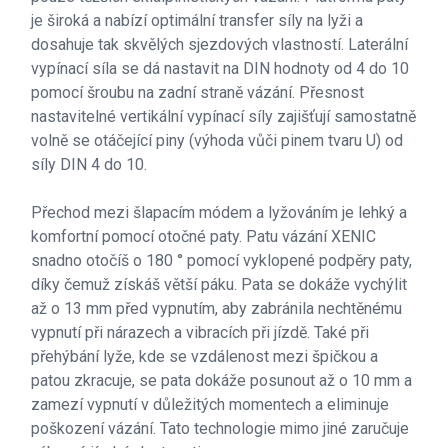
je široká a nabízí optimální transfer síly na lyži a
dosahuje tak skvělých sjezdových vlastností. Laterální
vypínací síla se dá nastavit na DIN hodnoty od 4 do 10
pomocí šroubu na zadní straně vázání. Přesnost
nastavitelné vertikální vypínací síly zajišťují samostatně
volně se otáčející piny (výhoda vůči pinem tvaru U) od
síly DIN 4 do 10.
Přechod mezi šlapacím módem a lyžováním je lehký a
komfortní pomocí otočné paty. Patu vázání XENIC
snadno otočíš o 180 ° pomocí vyklopené podpěry paty,
díky čemuž získáš větší páku. Pata se dokáže vychýlit
až o 13 mm před vypnutím, aby zabránila nechtěnému
vypnutí při nárazech a vibracích při jízdě. Také při
přehýbání lyže, kde se vzdálenost mezi špičkou a
patou zkracuje, se pata dokáže posunout až o 10 mm a
zamezí vypnutí v důležitých momentech a eliminuje
poškození vázání. Tato technologie mimo jiné zaručuje