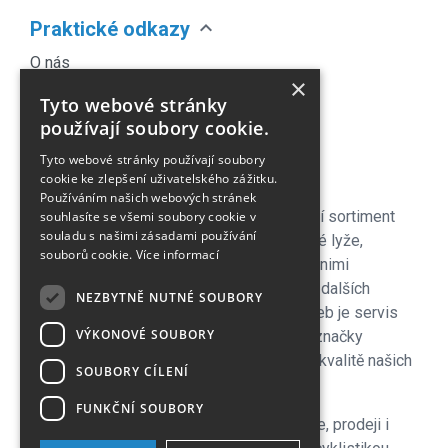
expand_more
Praktické odkazy
O nás
×
Náš Blog
Tyto webové stránky
Obchodní podmínky
používají soubory cookie.
Časté dotazy
Tyto webové stránky používají soubory
Kontakt
cookie ke zlepšení uživatelského zážitku.
Používáním našich webových stránek
Pro naše zákazníky je připraven kompletní sortiment
souhlasíte se všemi soubory cookie v
souladu s našimi zásadami používání
lyžařského vybavení - sjezdové a bežecké lyže,
souborů cookie.
Více informací
lyžařské a běžecké boty, snowboardy a s nimi
související vybavení, oblečení a celá řada dalších
NEZBYTNĚ NUTNÉ SOUBORY
doplňků. Důležitou součástí zimních služeb je servis
VÝKONOVÉ SOUBORY
lyží i snowboardů na špičkových strojích značky
Wintersteiger zkušenými servismeny. Na kvalitě našich
SOUBORY CÍLENÍ
servisů si velmi zakládáme!
FUNKČNÍ SOUBORY
V letní sezoně se plně věnujeme cyklistice, prodeji i