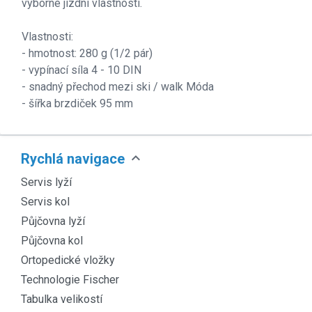
výborné jízdní vlastnosti.
Vlastnosti:
- hmotnost: 280 g (1/2 pár)
- vypínací síla 4 - 10 DIN
- snadný přechod mezi ski / walk Móda
- šířka brzdiček 95 mm
expand_more
Rychlá navigace
Servis lyží
Servis kol
Půjčovna lyží
Půjčovna kol
Ortopedické vložky
Technologie Fischer
Tabulka velikostí