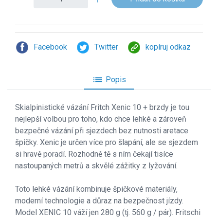
Facebook
Twitter
kopíruj odkaz
list
Popis
Skialpinistick
é vázání Fritch Xenic 10 + brzdy je tou
nejlepší volbou pro toho, kdo chce lehké a zároveň
bezpečné vázání při sjezdech bez nutnosti aretace
špičky. Xenic je určen více pro šlapání, ale se sjezdem
si hravě poradí. Rozhodně tě s ním čekají tisíce
nastoupaných metrů a skvělé zážitky z lyžování.
Toto lehké vázání kombinuje špičkové materiály,
moderní technologie a důraz na bezpečnost jízdy.
Model XENIC 10 váží jen 280 g (tj. 560 g / pár). Fritschi