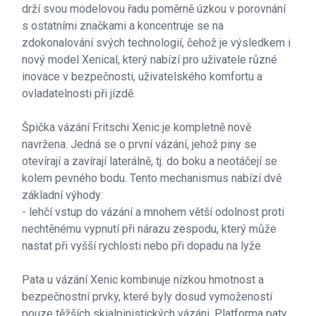
drží svou modelovou řadu poměrně úzkou v porovnání
s ostatními značkami a koncentruje se na
zdokonalování svých technologií, čehož je výsledkem i
nový model Xenical, který nabízí pro uživatele různé
inovace v bezpečnosti, uživatelského komfortu a
ovladatelnosti při jízdě.
Špička vázání Fritschi Xenic je kompletně nově
navržena. Jedná se o první vázání, jehož piny se
otevírají a zavírají laterálně, tj. do boku a neotáčejí se
kolem pevného bodu. Tento mechanismus nabízí dvě
základní výhody:
- lehčí vstup do vázání a mnohem větší odolnost proti
nechtěnému vypnutí při nárazu zespodu, který může
nastat při vyšší rychlosti nebo při dopadu na lyže
Pata u vázání Xenic kombinuje nízkou hmotnost a
bezpečnostní prvky, které byly dosud vymožeností
pouze těžších skialpinistických vázáni. Platforma paty