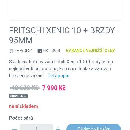
FRITSCHI XENIC 10 + BRZDY
95MM
FR-VDF34
FRITSCHI
GARANCE NEJNIŽŠÍ CENY
qr_code
branding_watermark
Skialpinistické vázání Fritch Xenic 10 + brzdy je tou
nejlepší volbou pro toho, kdo chce lehké a zároveň
bezpečné vázání…
Celý popis
10 680 Kč
7 990 Kč
Sleva 25 %
není skladem
Počet párů
remove
add