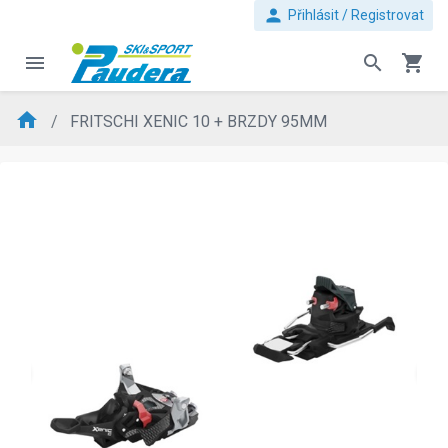
person
Přihlásit / Registrovat
menu
search
shopping_cart
home
FRITSCHI XENIC 10 + BRZDY 95MM
evron_left
chevron_ri