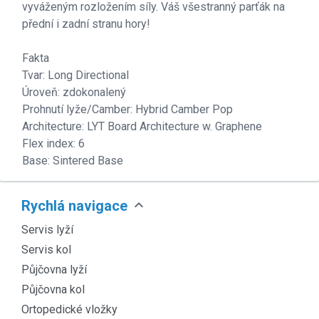
vyváženým rozložením síly. Váš všestranný parťák na
přední i zadní stranu hory!
Fakta
Tvar: Long Directional
Úroveň: zdokonalený
Prohnutí lyže/Camber: Hybrid Camber Pop
Architecture: LYT Board Architecture w. Graphene
Flex index: 6
Base: Sintered Base
expand_more
Rychlá navigace
Servis lyží
Servis kol
Půjčovna lyží
Půjčovna kol
Ortopedické vložky