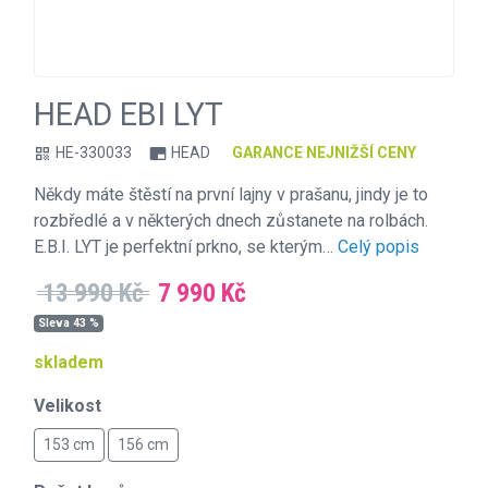
HEAD EBI LYT
HE-330033
HEAD
GARANCE NEJNIŽŠÍ CENY
qr_code
branding_watermark
Někdy máte štěstí na první lajny v prašanu, jindy je to
rozbředlé a v některých dnech zůstanete na rolbách.
E.B.I. LYT je perfektní prkno, se kterým…
Celý popis
13 990 Kč
7 990 Kč
Sleva 43 %
skladem
Velikost
153 cm
156 cm