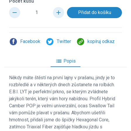
Počet kusů
remove
add
Facebook
Twitter
kopíruj odkaz
list
Popis
Někdy máte štěstí na první lajny v prašanu, jindy je to
rozbředlé a v některých dnech zůstanete na rolbách.
E.B.I. LYT je perfektní prkno, se kterým zvládnete
jakýkoli terén, který vám hory nabídnou. Profil Hybrid
Camber POP je velmi univerzální, ocas Swallow Tail
vám pomůže plavat v prašanu. Abychom ušetřili
hmotnost, přidali jsme do špičky Hexagonal Core,
zatímco Triaxial Fiber zajišťuje hladkou jízdu s