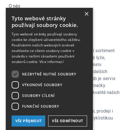
O nás
×
Náš Blog
Tyto webové stránky
Obchodní podmínky
používají soubory cookie.
Časté dotazy
Tyto webové stránky používají soubory
Kontakt
cookie ke zlepšení uživatelského zážitku.
Používáním našich webových stránek
Pro naše zákazníky je připraven kompletní sortiment
souhlasíte se všemi soubory cookie v
souladu s našimi zásadami používání
lyžařského vybavení - sjezdové a bežecké lyže,
souborů cookie.
Více informací
lyžařské a běžecké boty, snowboardy a s nimi
související vybavení, oblečení a celá řada dalších
NEZBYTNĚ NUTNÉ SOUBORY
doplňků. Důležitou součástí zimních služeb je servis
VÝKONOVÉ SOUBORY
lyží i snowboardů na špičkových strojích značky
Wintersteiger zkušenými servismeny. Na kvalitě našich
SOUBORY CÍLENÍ
servisů si velmi zakládáme!
FUNKČNÍ SOUBORY
V letní sezoně se plně věnujeme cyklistice, prodeji i
servisu kol a nabízíme veškeré služby s cyklistikou
VŠE PŘIJMOUT
VŠE ODMÍTNOUT
související, včetně půjčovny.