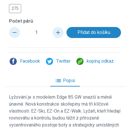
275
Počet párů
remove
add
Facebook
Twitter
kopíruj odkaz
list
Popis
Lyžování je s modelem Edge 85 GW snazší a méně
únavné. Nová konstrukce skořepiny má tři klíčové
vlastnosti: EZ-Ski, EZ-On a EZ-Walk. Lyžaři, kteří hledají
rovnováhu a kontrolu, budou těžit z přirozeně
vycentrovaného postoje boty a strategicky umístěných