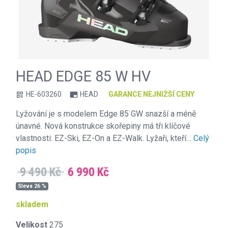
HEAD EDGE 85 W HV
HE-603260
HEAD
GARANCE NEJNIŽŠÍ CENY
qr_code
branding_watermark
Lyžování je s modelem Edge 85 GW snazší a méně
únavné. Nová konstrukce skořepiny má tři klíčové
vlastnosti: EZ-Ski, EZ-On a EZ-Walk. Lyžaři, kteří…
Celý
popis
9 490 Kč
6 990 Kč
Sleva 26 %
skladem
Velikost
275