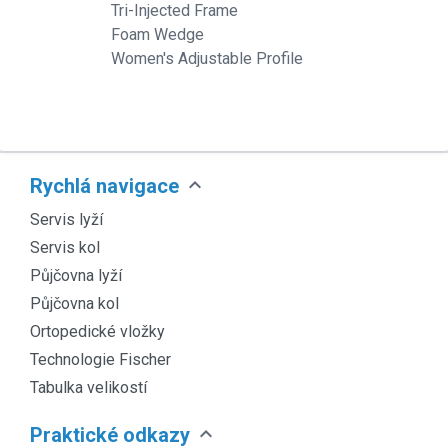
Tri-Injected Frame
Foam Wedge
Women's Adjustable Profile
expand_more
Rychlá navigace
Servis lyží
Servis kol
Půjčovna lyží
Půjčovna kol
Ortopedické vložky
Technologie Fischer
Tabulka velikostí
expand_more
Praktické odkazy