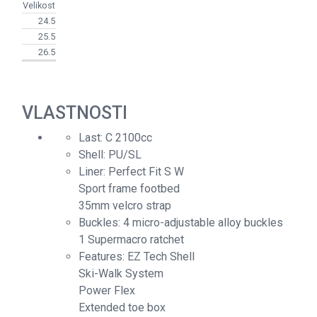
Velikost
24.5
25.5
26.5
VLASTNOSTI
Last: C 2100cc
Shell: PU/SL
Liner: Perfect Fit S W
Sport frame footbed
35mm velcro strap
Buckles: 4 micro-adjustable alloy buckles
1 Supermacro ratchet
Features: EZ Tech Shell
Ski-Walk System
Power Flex
Extended toe box