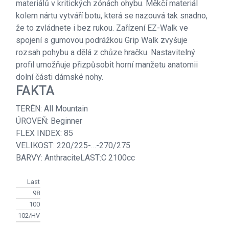
materiálů v kritických zónách ohybu. Měkčí materiál
kolem nártu vytváří botu, která se nazouvá tak snadno,
že to zvládnete i bez rukou. Zařízení EZ-Walk ve
spojení s gumovou podrážkou Grip Walk zvyšuje
rozsah pohybu a dělá z chůze hračku. Nastavitelný
profil umožňuje přizpůsobit horní manžetu anatomii
dolní části dámské nohy.
FAKTA
TERÉN: All Mountain
ÚROVEŇ: Beginner
FLEX INDEX: 85
VELIKOST: 220/225-…-270/275
BARVY: AnthraciteLAST:C 2100cc
Last
98
100
102/HV