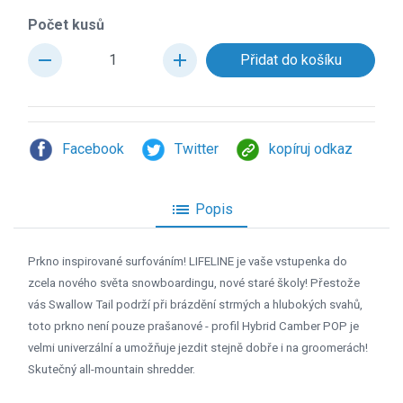
Počet kusů
remove
add
Facebook
Twitter
kopíruj odkaz
list
Popis
Prkno inspirované surfováním! LIFELINE je vaše vstupenka do
zcela nového světa snowboardingu, nové staré školy! Přestože
vás Swallow Tail podrží při brázdění strmých a hlubokých svahů,
toto prkno není pouze prašanové - profil Hybrid Camber POP je
velmi univerzální a umožňuje jezdit stejně dobře i na groomerách!
Skutečný all-mountain shredder.