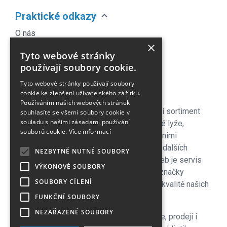
expand_more
Praktické odkazy
O nás
×
Náš Blog
Tyto webové stránky
Obchodní podmínky
používají soubory cookie.
Časté dotazy
Tyto webové stránky používají soubory
Kontakt
cookie ke zlepšení uživatelského zážitku.
Používáním našich webových stránek
Pro naše zákazníky je připraven kompletní sortiment
souhlasíte se všemi soubory cookie v
souladu s našimi zásadami používání
lyžařského vybavení - sjezdové a bežecké lyže,
souborů cookie.
Více informací
lyžařské a běžecké boty, snowboardy a s nimi
související vybavení, oblečení a celá řada dalších
NEZBYTNĚ NUTNÉ SOUBORY
doplňků. Důležitou součástí zimních služeb je servis
VÝKONOVÉ SOUBORY
lyží i snowboardů na špičkových strojích značky
SOUBORY CÍLENÍ
Wintersteiger zkušenými servismeny. Na kvalitě našich
servisů si velmi zakládáme!
FUNKČNÍ SOUBORY
NEZAŘAZENÉ SOUBORY
V letní sezoně se plně věnujeme cyklistice, prodeji i