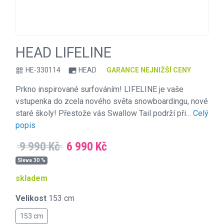
HEAD LIFELINE
HE-330114
HEAD
GARANCE NEJNIŽŠÍ CENY
qr_code
branding_watermark
Prkno inspirované surfováním! LIFELINE je vaše
vstupenka do zcela nového světa snowboardingu, nové
staré školy! Přestože vás Swallow Tail podrží při…
Celý
popis
9 990 Kč
6 990 Kč
Sleva 30 %
skladem
Velikost
153 cm
153 cm