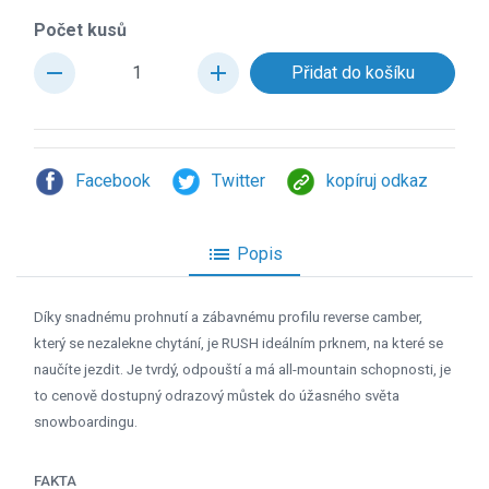
Počet kusů
remove
add
Facebook
Twitter
kopíruj odkaz
list
Popis
Díky snadnému prohnutí a zábavnému profilu reverse camber,
který se nezalekne chytání, je RUSH ideálním prknem, na které se
naučíte jezdit. Je tvrdý, odpouští a má all-mountain schopnosti, je
to cenově dostupný odrazový můstek do úžasného světa
snowboardingu.
FAKTA