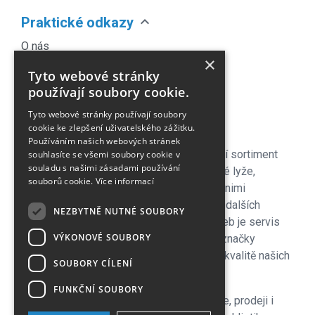
expand_more
Praktické odkazy
O nás
×
Náš Blog
Tyto webové stránky
Obchodní podmínky
používají soubory cookie.
Časté dotazy
Tyto webové stránky používají soubory
Kontakt
cookie ke zlepšení uživatelského zážitku.
Používáním našich webových stránek
Pro naše zákazníky je připraven kompletní sortiment
souhlasíte se všemi soubory cookie v
souladu s našimi zásadami používání
lyžařského vybavení - sjezdové a bežecké lyže,
souborů cookie.
Více informací
lyžařské a běžecké boty, snowboardy a s nimi
související vybavení, oblečení a celá řada dalších
NEZBYTNĚ NUTNÉ SOUBORY
doplňků. Důležitou součástí zimních služeb je servis
VÝKONOVÉ SOUBORY
lyží i snowboardů na špičkových strojích značky
Wintersteiger zkušenými servismeny. Na kvalitě našich
SOUBORY CÍLENÍ
servisů si velmi zakládáme!
FUNKČNÍ SOUBORY
V letní sezoně se plně věnujeme cyklistice, prodeji i