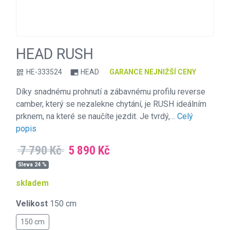
HEAD RUSH
HE-333524
HEAD
GARANCE NEJNIŽŠÍ CENY
qr_code
branding_watermark
Díky snadnému prohnutí a zábavnému profilu reverse
camber, který se nezalekne chytání, je RUSH ideálním
prknem, na které se naučíte jezdit. Je tvrdý,…
Celý
popis
7 790 Kč
5 890 Kč
Sleva 24 %
skladem
Velikost
150 cm
150 cm