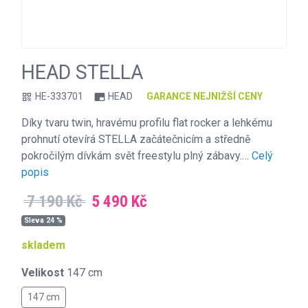
HEAD STELLA
HE-333701
HEAD
GARANCE NEJNIŽŠÍ CENY
qr_code
branding_watermark
Díky tvaru twin, hravému profilu flat rocker a lehkému
prohnutí otevírá STELLA začátečnicím a středně
pokročilým dívkám svět freestylu plný zábavy.…
Celý
popis
7 190 Kč
5 490 Kč
Sleva 24 %
skladem
Velikost
147 cm
147 cm