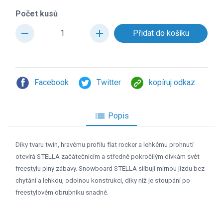
Počet kusů
remove
add
Facebook
Twitter
kopíruj odkaz
list
Popis
Díky tvaru twin, hravému profilu flat rocker a lehkému prohnutí
otevírá STELLA začátečnicím a středně pokročilým dívkám svět
freestylu plný zábavy. Snowboard STELLA slibují mírnou jízdu bez
chytání a lehkou, odolnou konstrukci, díky níž je stoupání po
freestylovém obrubníku snadné.