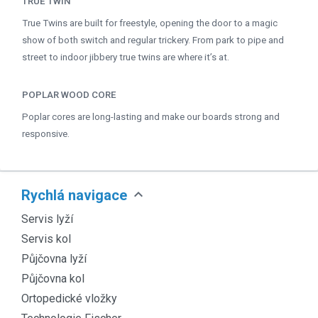
TRUE TWIN
True Twins are built for freestyle, opening the door to a magic
show of both switch and regular trickery. From park to pipe and
street to indoor jibbery true twins are where it’s at.
POPLAR WOOD CORE
Poplar cores are long-lasting and make our boards strong and
responsive.
expand_more
Rychlá navigace
Servis lyží
Servis kol
Půjčovna lyží
Půjčovna kol
Ortopedické vložky