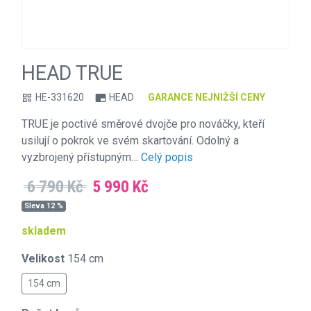
HEAD TRUE
HE-331620
HEAD
GARANCE NEJNIŽŠÍ CENY
qr_code
branding_watermark
TRUE je poctivé směrové dvojče pro nováčky, kteří
usilují o pokrok ve svém skartování. Odolný a
vyzbrojený přístupným…
Celý popis
6 790 Kč
5 990 Kč
Sleva 12 %
skladem
Velikost
154 cm
154 cm