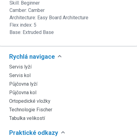
Skill: Beginner
Camber: Camber
Architecture: Easy Board Architecture
Flex index: 5
Base: Extruded Base
expand_more
Rychlá navigace
Servis lyží
Servis kol
Půjčovna lyží
Půjčovna kol
Ortopedické vložky
Technologie Fischer
Tabulka velikostí
expand_more
Praktické odkazy