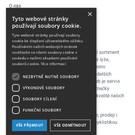
O nás
×
Náš Blog
Tyto webové stránky
Obchodní podmínky
používají soubory cookie.
Časté dotazy
Tyto webové stránky používají soubory
Kontakt
cookie ke zlepšení uživatelského zážitku.
Používáním našich webových stránek
Pro naše zákazníky je připraven kompletní sortiment
souhlasíte se všemi soubory cookie v
souladu s našimi zásadami používání
lyžařského vybavení - sjezdové a bežecké lyže,
souborů cookie.
Více informací
lyžařské a běžecké boty, snowboardy a s nimi
související vybavení, oblečení a celá řada dalších
NEZBYTNĚ NUTNÉ SOUBORY
doplňků. Důležitou součástí zimních služeb je servis
VÝKONOVÉ SOUBORY
lyží i snowboardů na špičkových strojích značky
Wintersteiger zkušenými servismeny. Na kvalitě našich
SOUBORY CÍLENÍ
servisů si velmi zakládáme!
FUNKČNÍ SOUBORY
V letní sezoně se plně věnujeme cyklistice, prodeji i
servisu kol a nabízíme veškeré služby s cyklistikou
VŠE PŘIJMOUT
VŠE ODMÍTNOUT
související, včetně půjčovny.