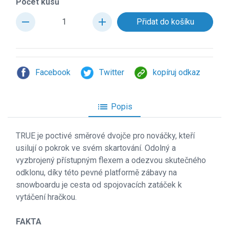
Počet kusů
remove
add
Facebook
Twitter
kopíruj odkaz
list
Popis
TRUE je poctiv
é směrové dvojče pro nováčky, kteří
usilují o pokrok ve svém skartování. Odolný a
vyzbrojený přístupným flexem a odezvou skutečného
odklonu, díky této pevné platformě zábavy na
snowboardu je cesta od spojovacích zatáček k
vytáčení hračkou.
FAKTA