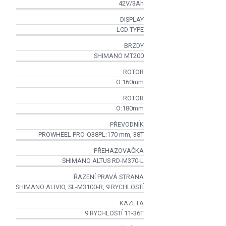
42V/3Ah
DISPLAY
LCD TYPE
BRZDY
SHIMANO MT200
ROTOR
O:160mm
ROTOR
O:180mm
PŘEVODNÍK
PROWHEEL PRO-Q38PL:170 mm, 38T
PŘEHAZOVAČKA
SHIMANO ALTUS RD-M370-L
ŘAZENÍ PRAVÁ STRANA
SHIMANO ALIVIO, SL-M3100-R, 9 RYCHLOSTÍ
KAZETA
9 RYCHLOSTÍ 11-36T