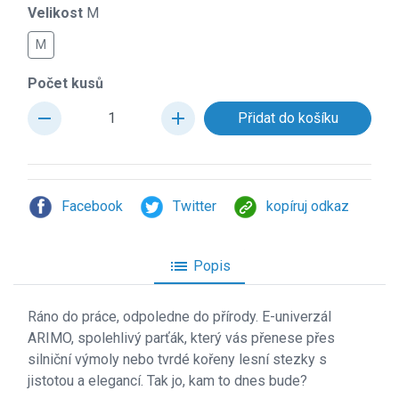
Velikost
M
M
Počet kusů
remove
add
Facebook
Twitter
kopíruj odkaz
list
Popis
Ráno do práce, odpoledne do přírody. E-univerzál
ARIMO, spolehlivý parťák, který vás přenese přes
silniční výmoly nebo tvrdé kořeny lesní stezky s
jistotou a elegancí. Tak jo, kam to dnes bude?