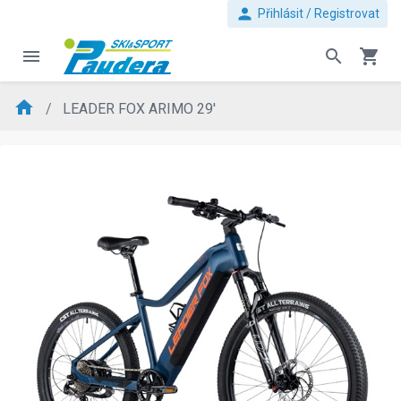
person
Přihlásit / Registrovat
menu
search
shopping_cart
home
LEADER FOX ARIMO 29'