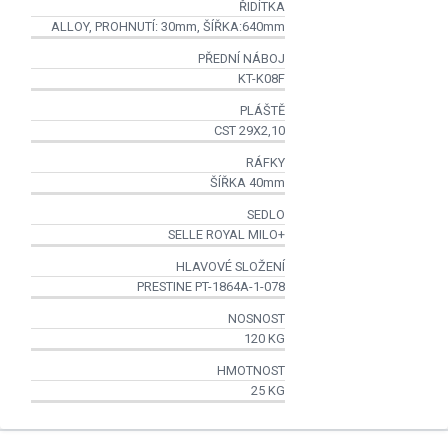
ŘIDÍTKA
ALLOY, PROHNUTÍ: 30mm, ŠÍŘKA:640mm
PŘEDNÍ NÁBOJ
KT-K08F
PLÁŠTĚ
CST 29X2,10
RÁFKY
ŠÍŘKA 40mm
SEDLO
SELLE ROYAL MILO+
HLAVOVÉ SLOŽENÍ
PRESTINE PT-1864A-1-078
NOSNOST
120 KG
HMOTNOST
25 KG