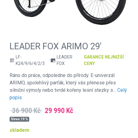
LEADER FOX ARIMO 29'
LF-
LEADER
GARANCE NEJNIŽŠÍ
qr_code
branding_watermark
K24/9/6/4/2/3
FOX
CENY
Ráno do práce, odpoledne do přírody. E-univerzál
ARIMO, spolehlivý parťák, který vás přenese přes
silniční výmoly nebo tvrdé kořeny lesní stezky s…
Celý
popis
36 900 Kč
29 990 Kč
Sleva 19 %
skladem