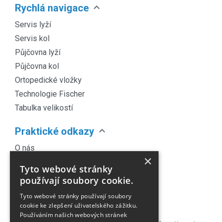
expand_more
Rychlá navigace
Servis lyží
Servis kol
Půjčovna lyží
Půjčovna kol
Ortopedické vložky
Technologie Fischer
Tabulka velikostí
expand_more
Praktické odkazy
O nás
×
Náš Blog
Tyto webové stránky
Obchodní podmínky
používají soubory cookie.
Časté dotazy
Tyto webové stránky používají soubory
Kontakt
cookie ke zlepšení uživatelského zážitku.
Používáním našich webových stránek