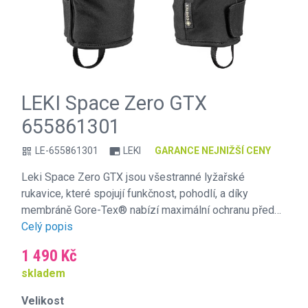
LEKI Space Zero GTX
655861301
LE-655861301
LEKI
GARANCE NEJNIŽŠÍ CENY
qr_code
branding_watermark
Leki Space Zero GTX jsou všestranné lyžařské
rukavice, které spojují funkčnost, pohodlí, a díky
membráně Gore-Tex® nabízí maximální ochranu před…
Celý popis
1 490 Kč
skladem
Velikost