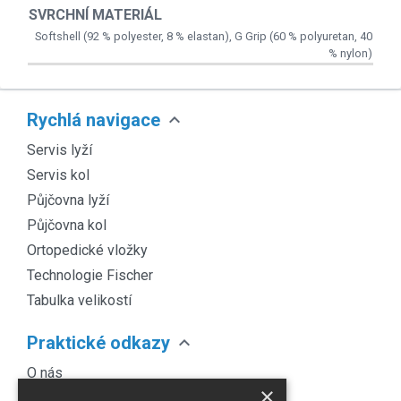
SVRCHNÍ MATERIÁL
Softshell (92 % polyester, 8 % elastan), G Grip (60 % polyuretan, 40
% nylon)
expand_more
Rychlá navigace
Servis lyží
Servis kol
Půjčovna lyží
Půjčovna kol
Ortopedické vložky
Technologie Fischer
Tabulka velikostí
expand_more
Praktické odkazy
O nás
×
Náš Blog