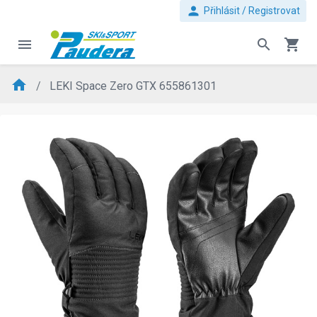
person
Přihlásit / Registrovat
menu
search
shopping_cart
home
LEKI Space Zero GTX 655861301