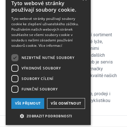
Tyto webové stránky
Obchodní podmínky
používají soubory cookie.
Časté dotazy
Tyto webové stránky používají soubory
Kontakt
cookie ke zlepšení uživatelského zážitku.
Používáním našich webových stránek
Pro naše zákazníky je připraven kompletní sortiment
souhlasíte se všemi soubory cookie v
souladu s našimi zásadami používání
lyžařského vybavení - sjezdové a bežecké lyže,
souborů cookie.
Více informací
lyžařské a běžecké boty, snowboardy a s nimi
související vybavení, oblečení a celá řada dalších
NEZBYTNĚ NUTNÉ SOUBORY
doplňků. Důležitou součástí zimních služeb je servis
VÝKONOVÉ SOUBORY
lyží i snowboardů na špičkových strojích značky
Wintersteiger zkušenými servismeny. Na kvalitě našich
SOUBORY CÍLENÍ
servisů si velmi zakládáme!
FUNKČNÍ SOUBORY
V letní sezoně se plně věnujeme cyklistice, prodeji i
servisu kol a nabízíme veškeré služby s cyklistikou
VŠE PŘIJMOUT
VŠE ODMÍTNOUT
související, včetně půjčovny.
ZOBRAZIT PODROBNOSTI
Copyright © 2026 SLIM, s.r.o.