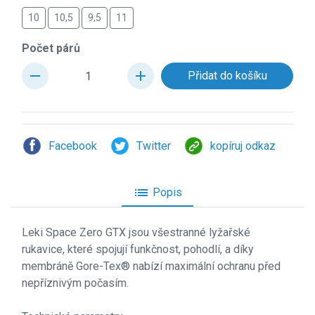
10
10,5
9,5
11
Počet párů
remove
add
Facebook
Twitter
kopíruj odkaz
list
Popis
Leki Space Zero GTX jsou všestranné lyžařské
rukavice, které spojují funkčnost, pohodlí, a díky
membráně Gore-Tex® nabízí maximální ochranu před
nepříznivým počasím.