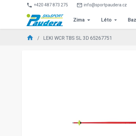
phone
mail_outline
+420 487 873 275
info@sportpaudera.cz
Zima
Léto
Baz
home
LEKI WCR TBS SL 3D 65267751