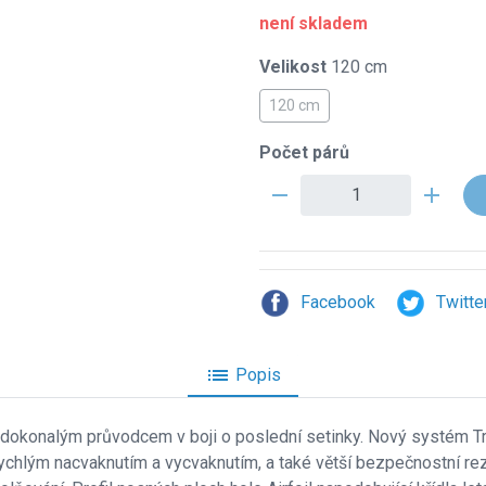
není skladem
Velikost
120 cm
120 cm
Počet párů
remove
add
Facebook
Twitte
list
Popis
 dokonalým průvodcem v boji o poslední setinky. Nový systém T
 rychlým nacvaknutím a vycvaknutím, a také větší bezpečnostní r