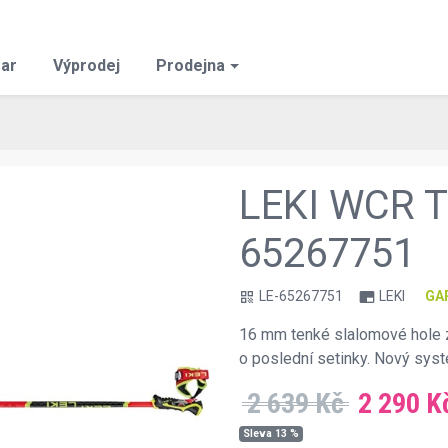
ar
Výprodej
Prodejna
LEKI WCR T
65267751
LE-65267751
LEKI
GA
qr_code
branding_watermark
16 mm tenké slalomové hole z
o poslední setinky. Nový sys
2 639 Kč
2 290 K
Sleva 13 %