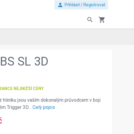
person
Přihlásit / Registrovat
search
shopping_cart
BS SL 3D
RANCE NEJNIŽŠÍ CENY
 hliníku jsou vaším dokonalým průvodcem v boji
tém Trigger 3D…
Celý popis
č