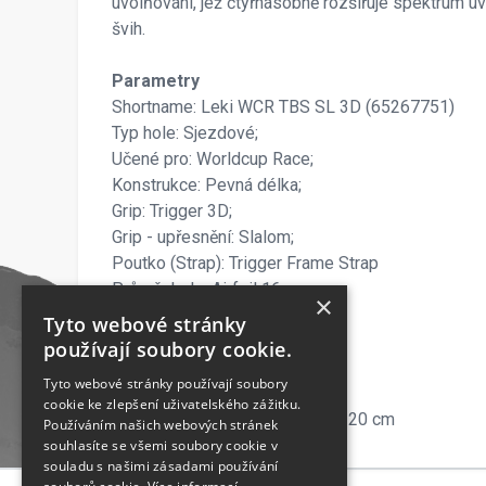
uvolňování, jež čtyřnásobně rozšiřuje spektrum uv
švih.
Parametry
Shortname: Leki WCR TBS SL 3D (65267751)
Typ hole: Sjezdové;
Učené pro: Worldcup Race;
Konstrukce: Pevná délka;
Grip: Trigger 3D;
Grip - upřesnění: Slalom;
Poutko (Strap): Trigger Frame Strap
Průměr hole: Airfoil 16 mm
×
Materiál hole: Hliník (HTS 6.5);
Tyto webové stránky
Talířky: Racing / Trekking
používají soubory cookie.
Hroty: Steel Tip
Tyto webové stránky používají soubory
Délka: 110 - 130 cm
cookie ke zlepšení uživatelského zážitku.
Hmotnost: 299 g/ks při délce 120 cm
Používáním našich webových stránek
souhlasíte se všemi soubory cookie v
souladu s našimi zásadami používání