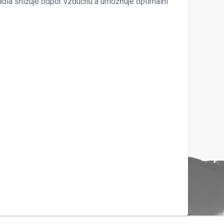
etadla snižuje odpor vzduchu a umožňuje optimální