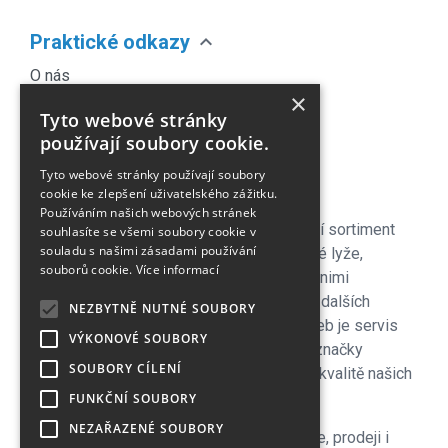
expand_more
Praktické odkazy
O nás
×
Náš Blog
Tyto webové stránky
Obchodní podmínky
používají soubory cookie.
Časté dotazy
Tyto webové stránky používají soubory
Kontakt
cookie ke zlepšení uživatelského zážitku.
Používáním našich webových stránek
Pro naše zákazníky je připraven kompletní sortiment
souhlasíte se všemi soubory cookie v
souladu s našimi zásadami používání
lyžařského vybavení - sjezdové a bežecké lyže,
souborů cookie.
Více informací
lyžařské a běžecké boty, snowboardy a s nimi
související vybavení, oblečení a celá řada dalších
NEZBYTNĚ NUTNÉ SOUBORY
doplňků. Důležitou součástí zimních služeb je servis
VÝKONOVÉ SOUBORY
lyží i snowboardů na špičkových strojích značky
SOUBORY CÍLENÍ
Wintersteiger zkušenými servismeny. Na kvalitě našich
servisů si velmi zakládáme!
FUNKČNÍ SOUBORY
NEZAŘAZENÉ SOUBORY
V letní sezoně se plně věnujeme cyklistice, prodeji i