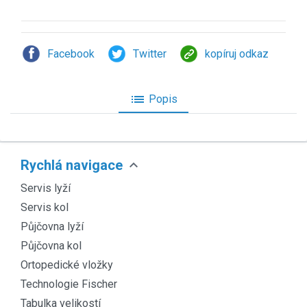
Facebook
Twitter
kopíruj odkaz
list
Popis
expand_more
Rychlá navigace
Servis lyží
Servis kol
Půjčovna lyží
Půjčovna kol
Ortopedické vložky
Technologie Fischer
Tabulka velikostí