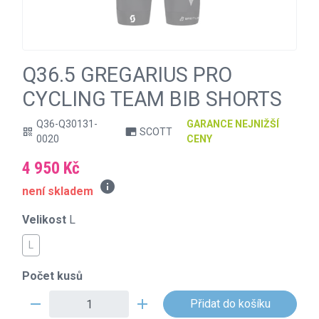
Q36.5 GREGARIUS PRO
CYCLING TEAM BIB SHORTS
Q36-Q30131-
GARANCE NEJNIŽŠÍ
SCOTT
qr_code
branding_watermark
0020
CENY
4 950 Kč
info
není skladem
Velikost
L
L
Počet kusů
remove
add