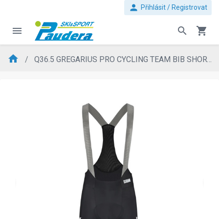
person
Přihlásit / Registrovat
menu
search
shopping_cart
home
Q36.5 GREGARIUS PRO CYCLING TEAM BIB SHORTS
evron_left
chevron_ri