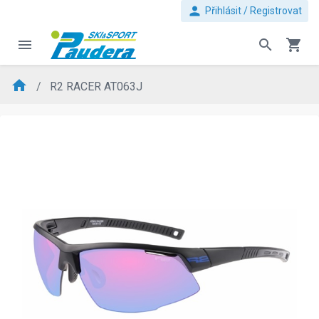
person
Přihlásit / Registrovat
menu
search
shopping_cart
home
R2 RACER AT063J