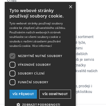
O nás
×
Náš Blog
Tyto webové stránky
Obchodní podmínky
používají soubory cookie.
Časté dotazy
Tyto webové stránky používají soubory
Kontakt
cookie ke zlepšení uživatelského zážitku.
Používáním našich webových stránek
Pro naše zákazníky je připraven kompletní sortiment
souhlasíte se všemi soubory cookie v
souladu s našimi zásadami používání
lyžařského vybavení - sjezdové a bežecké lyže,
souborů cookie.
Více informací
lyžařské a běžecké boty, snowboardy a s nimi
související vybavení, oblečení a celá řada dalších
NEZBYTNĚ NUTNÉ SOUBORY
doplňků. Důležitou součástí zimních služeb je servis
VÝKONOVÉ SOUBORY
lyží i snowboardů na špičkových strojích značky
Wintersteiger zkušenými servismeny. Na kvalitě našich
SOUBORY CÍLENÍ
servisů si velmi zakládáme!
FUNKČNÍ SOUBORY
V letní sezoně se plně věnujeme cyklistice, prodeji i
servisu kol a nabízíme veškeré služby s cyklistikou
VŠE PŘIJMOUT
VŠE ODMÍTNOUT
související, včetně půjčovny.
ZOBRAZIT PODROBNOSTI