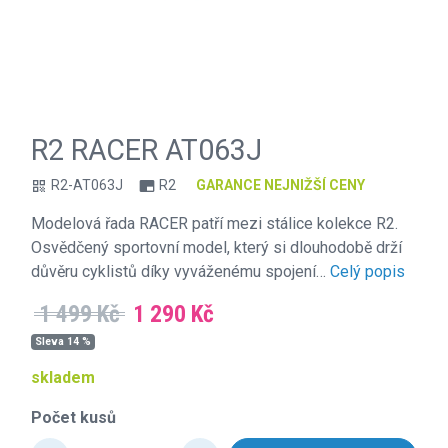
R2 RACER AT063J
R2-AT063J
R2
GARANCE NEJNIŽŠÍ CENY
qr_code
branding_watermark
Modelová řada RACER patří mezi stálice kolekce R2.
Osvědčený sportovní model, který si dlouhodobě drží
důvěru cyklistů díky vyváženému spojení…
Celý popis
1 499 Kč
1 290 Kč
Sleva 14 %
skladem
Počet kusů