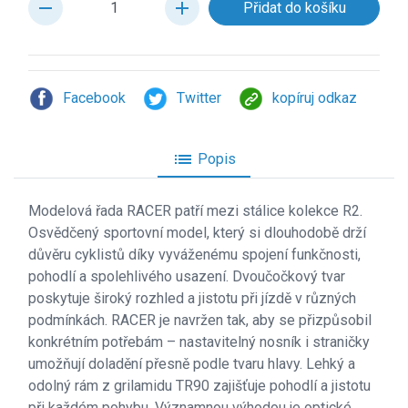
remove
add
Facebook
Twitter
kopíruj odkaz
list
Popis
Modelová řada RACER patří mezi stálice kolekce R2.
Osvědčený sportovní model, který si dlouhodobě drží
důvěru cyklistů díky vyváženému spojení funkčnosti,
pohodlí a spolehlivého usazení. Dvoučočkový tvar
poskytuje široký rozhled a jistotu při jízdě v různých
podmínkách. RACER je navržen tak, aby se přizpůsobil
konkrétním potřebám – nastavitelný nosník i straničky
umožňují doladění přesně podle tvaru hlavy. Lehký a
odolný rám z grilamidu TR90 zajišťuje pohodlí a jistotu
při každém pohybu. Významnou výhodou je optické