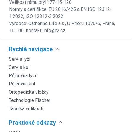
Velikost rámu brýlí: 77-15-120
Normy a certifikce: EU 2016/425 a EN ISO 12312-
1:2022, ISO 12312-3:2022
Výrobce: Catherine Life a.s., U Prioru 1076/5, Praha,
161 00, Kontakt: info@r2.cz
expand_more
Rychlá navigace
Servis lyží
Servis kol
Půjčovna lyží
Půjčovna kol
Ortopedické vložky
Technologie Fischer
Tabulka velikostí
expand_more
Praktické odkazy