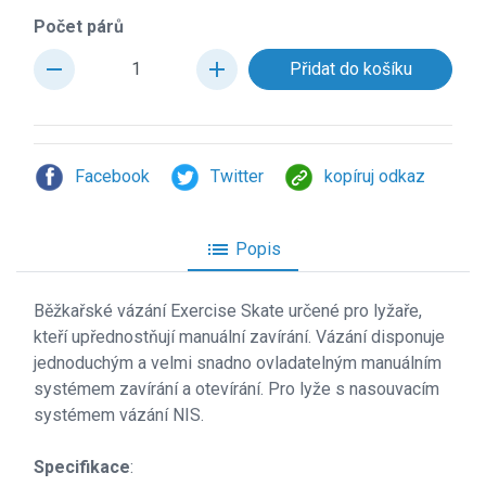
Počet párů
remove
add
Facebook
Twitter
kopíruj odkaz
list
Popis
Běžkařské vázání Exercise Skate určené pro lyžaře,
kteří upřednostňují manuální zavírání. Vázání disponuje
jednoduchým a velmi snadno ovladatelným manuálním
systémem zavírání a otevírání. Pro lyže s nasouvacím
systémem vázání NIS.
Specifikace
: