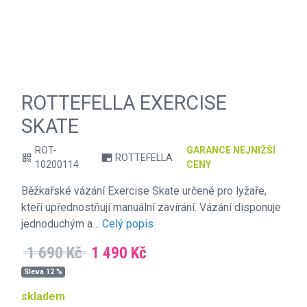
ROTTEFELLA EXERCISE
SKATE
ROT-
GARANCE NEJNIŽŠÍ
ROTTEFELLA
qr_code
branding_watermark
10200114
CENY
Běžkařské vázání Exercise Skate určené pro lyžaře,
kteří upřednostňují manuální zavírání. Vázání disponuje
jednoduchým a…
Celý popis
1 690 Kč
1 490 Kč
Sleva 12 %
skladem