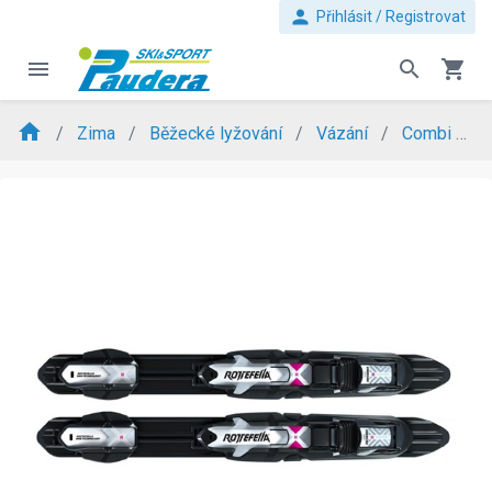
person
Přihlásit / Registrovat
menu
search
shopping_cart
home
Zima
Běžecké lyžování
Vázání
Combi
R