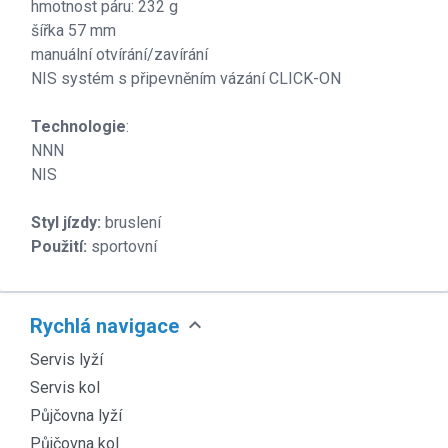
hmotnost páru: 232 g
šířka 57 mm
manuální otvírání/zavírání
NIS systém s připevněním vázání CLICK-ON
Technologie
:
NNN
NIS
Styl jízdy:
bruslení
Použití:
sportovní
expand_more
Rychlá navigace
Servis lyží
Servis kol
Půjčovna lyží
Půjčovna kol