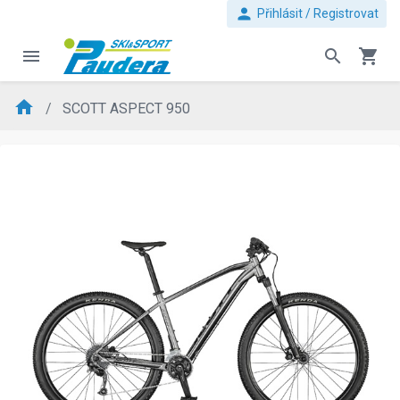
person
Přihlásit / Registrovat
menu
search
shopping_cart
home
SCOTT ASPECT 950