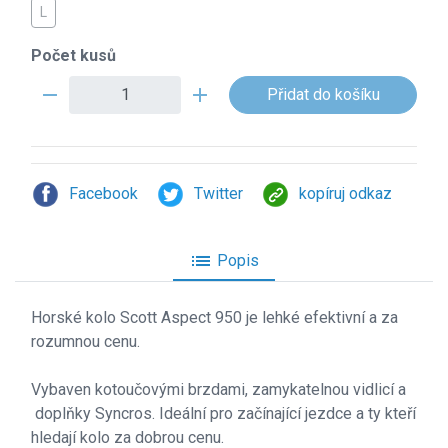
L
Počet kusů
remove
add
Facebook
Twitter
kopíruj odkaz
list
Popis
Horsk
é kolo Scott Aspect 950 je lehké efektivní a za
rozumnou cenu.
Vybaven kotoučovými brzdami, zamykatelnou vidlicí a
doplňky Syncros. Ideální pro začínající jezdce a ty kteří
hledají kolo za dobrou cenu.