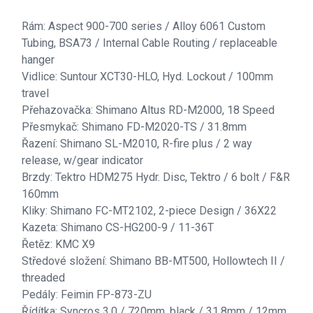
Rám: Aspect 900-700 series / Alloy 6061 Custom
Tubing, BSA73 / Internal Cable Routing / replaceable
hanger
Vidlice: Suntour XCT30-HLO, Hyd. Lockout / 100mm
travel
Přehazovačka: Shimano Altus RD-M2000, 18 Speed
Přesmykač: Shimano FD-M2020-TS / 31.8mm
Řazení: Shimano SL-M2010, R-fire plus / 2 way
release, w/gear indicator
Brzdy: Tektro HDM275 Hydr. Disc, Tektro / 6 bolt / F&R
160mm
Kliky: Shimano FC-MT2102, 2-piece Design / 36X22
Kazeta: Shimano CS-HG200-9 / 11-36T
Řetěz: KMC X9
Středové složení: Shimano BB-MT500, Hollowtech II /
threaded
Pedály: Feimin FP-873-ZU
Řídítka: Syncros 3.0 / 720mm, black / 31.8mm / 12mm