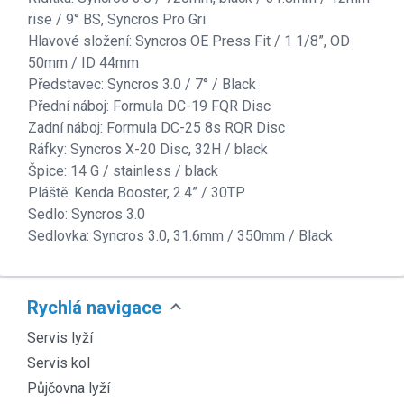
rise / 9° BS, Syncros Pro Gri
Hlavové složení: Syncros OE Press Fit / 1 1/8”, OD
50mm / ID 44mm
Představec: Syncros 3.0 / 7° / Black
Přední náboj: Formula DC-19 FQR Disc
Zadní náboj: Formula DC-25 8s RQR Disc
Ráfky: Syncros X-20 Disc, 32H / black
Špice: 14 G / stainless / black
Pláště: Kenda Booster, 2.4” / 30TP
Sedlo: Syncros 3.0
Sedlovka: Syncros 3.0, 31.6mm / 350mm / Black
expand_more
Rychlá navigace
Servis lyží
Servis kol
Půjčovna lyží