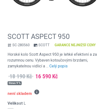
SCOTT ASPECT 950
SC-280560
SCOTT
GARANCE NEJNIŽŠÍ CENY
qr_code
branding_watermark
Horské kolo Scott Aspect 950 je lehké efektivní a za
rozumnou cenu. Vybaven kotoučovými brzdami,
zamykatelnou vidlicí a …
Celý popis
18 190 Kč
16 590 Kč
Sleva 9 %
info
není skladem
Velikost
L